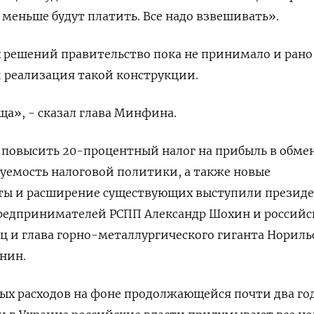
 меньше будут платить. Все надо взвешивать».
х решений правительство пока не принимало и рано
 реализация такой конструкции.
ща», - сказал глава Минфина.
й повысить 20-процентный налог на прибыль в обме
уемость налоговой политики, а также новые
ы и расширение существующих выступили презид
редпринимателей РСПП Александр Шохин и россий
ц и глава горно-металлургического гиганта Норил
нин.
ных расходов на фоне продолжающейся почти два го