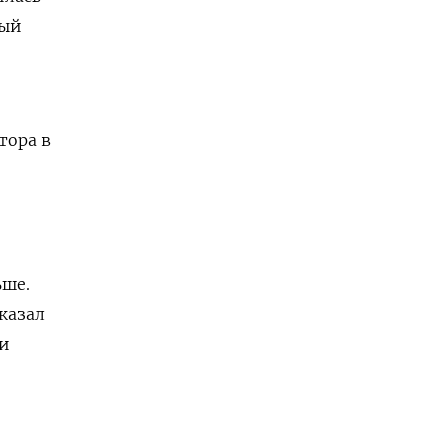
ный
тора в
ьше.
казал
 и