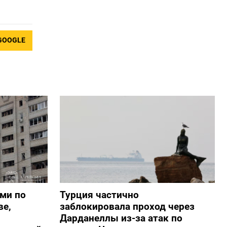
GOOGLE
ами по
Турция частично
ве,
заблокировала проход через
Дарданеллы из-за атак по