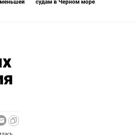
о меньшей
судам в Черном море
ых
ия
илась