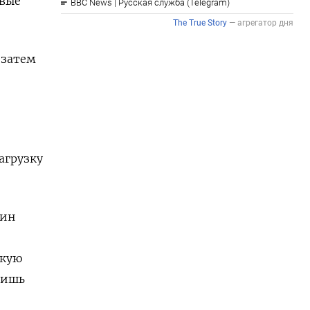
овые
 затем
агрузку
фин
зкую
лишь