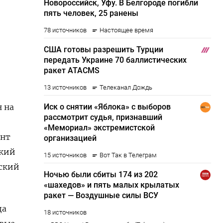
н на
ент
ский
ьский
да