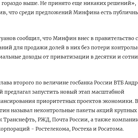
 гораздо выше. Не принято еще никаких решений», 
вив, что среди предложений Минфина есть публичн
уанов сообщил, что Минфин внес в правительство 
аний для продажи долей в них без потери контроль
иальные доходы от приватизации в десятки и сотни
глава второго по величине госбанка России ВТБ Анд
й предлагал запустить новый этап масштабной
ансирования приоритетных проектов экономики. 
стин называл неконтрольные пакеты акций крупных
к Транснефть, РЖД, Почта России, а также компани
корпораций - Ростелекома, Ростеха и Росатома.