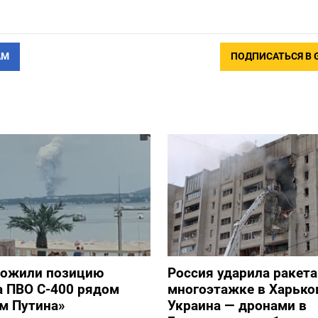
АМ
ПОДПИСАТЬСЯ В 
тожили позицию
Россия ударила ракет
а ПВО С-400 рядом
многоэтажке в Харько
ом Путина»
Украина — дронами в