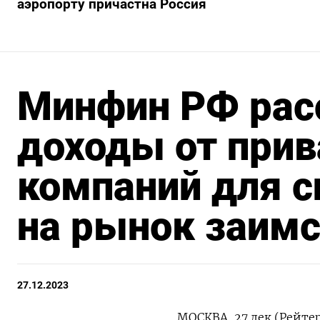
аэропорту причастна Россия
Минфин РФ рас
доходы от при
компаний для 
на рынок заимс
27.12.2023
МОСКВА, 27 дек (Рейте