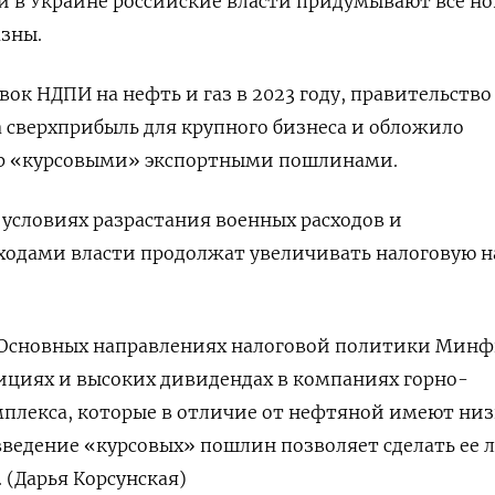
и в Украине российские власти придумывают все н
зны.
ок НДПИ на нефть и газ в 2023 году, правительство
а сверхприбыль для крупного бизнеса и обложило
р «курсовыми» экспортными пошлинами.
 условиях разрастания военных расходов и
ходами власти продолжат увеличивать налоговую н
 Основных направлениях налоговой политики Мин
ициях и высоких дивидендах в компаниях горно-
мплекса, которые в отличие от нефтяной имеют ни
 введение «курсовых» пошлин позволяет сделать ее 
 (Дарья Корсунская)