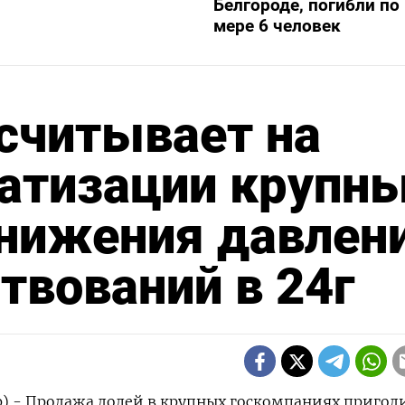
Белгороде, погибли п
мере 6 человек
считывает на
ватизации крупн
снижения давлен
твований в 24г
р) - Продажа долей в крупных госкомпаниях пригод