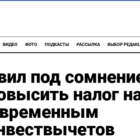
ВИДЕО
ФОТО
ПОДКАСТЫ
РАССЫЛКА
ВЫБОР РЕДАК
вил под сомнени
овысить налог н
овременным
нвествычетов