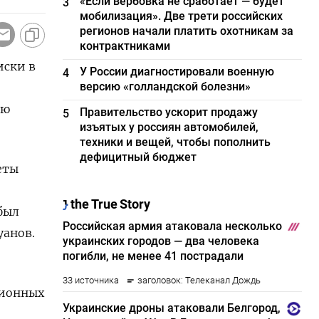
«Если вербовка не сработает — будет
3
мобилизация». Две трети российских
регионов начали платить охотникам за
контрактниками
иски в
У России диагностировали военную
4
версию «голландской болезни»
ию
Правительство ускорит продажу
5
изъятых у россиян автомобилей,
техники и вещей, чтобы пополнить
дефицитный бюджет
еты
был
уанов.
ционных