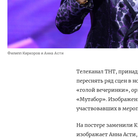
Филипп Киркоров и Анна Асти
Телеканал ТНТ, прина
переснять ряд сцен в 
«голой вечеринки», ор
«Мутабор». Изображени
участвовавших в меро
На постере заменили К
изображает Анна Асти