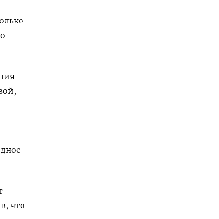
колько
го
ения
вой,
одное
т
в, что