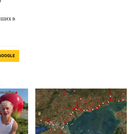
о
вших в
GOOGLE