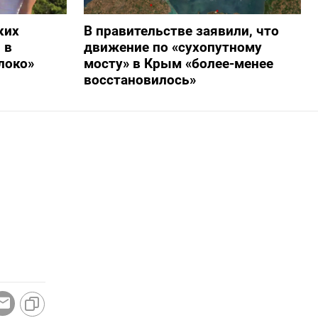
ких
В правительстве заявили, что
 в
движение по «сухопутному
локо»
мосту» в Крым «более-менее
восстановилось»