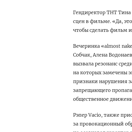
Гендиректор ТНТ Тина
сцен в фильме. «Да, эт
чтобы сделать фильм и
Вечеринка «almost nak
Собчак, Алена Водонае
вызвала резонанс сред
на которых замечены 
признаки нарушения за
запрещающего пропага
общественное движени
Рэпер Vacio, также пр
за провокационный обр