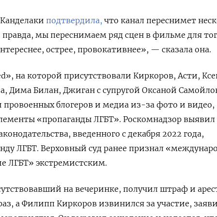
 Канделаки
подтвердила,
что канал переснимет нес
о правда, мы переснимаем ряд сцен в фильме для то
нтереснее, острее, провокативнее», — сказала она.
ed», на которой присутствовали Киркоров, Асти, Кс
ва, Дима Билан, Джиган с супругой Оксаной Самойло
и провоенных блогеров и медиа из-за фото и видео,
элементы «пропаганды ЛГБТ». Роскомнадзор выявил
конодательства, введенного с декабря 2022 года,
нду ЛГБТ. Верховный суд ранее признал «междунар
е ЛГБТ» экстремистским.
исутствовавший на вечеринке, получил штраф и арес
аз, а Филипп Киркоров извинился за участие, заяви