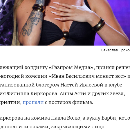
Вячеслав Прок
длежащий холдингу «Газпром Медиа», принял реше
новогодней комедии «Иван Васильевич меняет все» 
ганизованной блогером Настей Ивлеевой в клубе
я Филиппа Киркорова, Анны Асти и других звезд,
приятии,
пропали
с постеров фильма.
иркорова на комика Павла Волю, а куклу Барби, кот
, дополнили очками, закрывающими лицо.