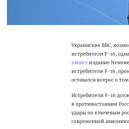
Украинские ВВС, возм
истребители F-16, одн
пишет
издание Newswe
истребители F-16, про
оставался вопрос о том
Истребители F-16 дол
в противостоянии Росс
удары по ключевым ро
современной авионико