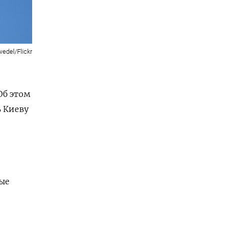
edel/Flickr
Об этом
 Киеву
ные