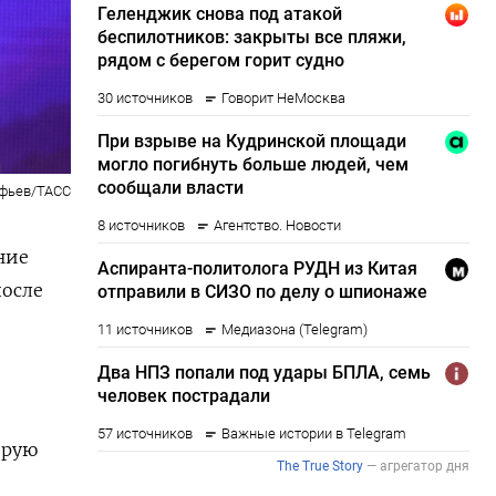
офьев/ТАСС
ние
после
орую