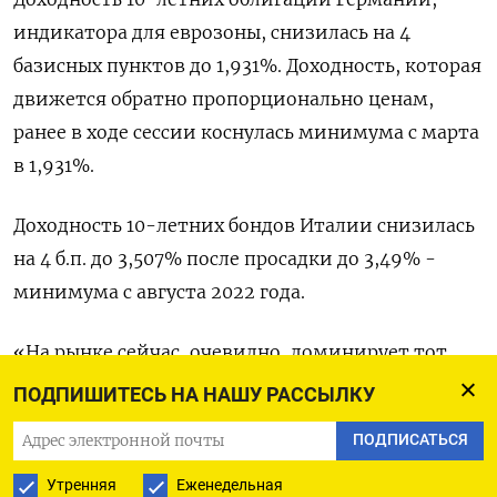
индикатора для еврозоны, снизилась на 4
базисных пунктов до 1,931%. Доходность, которая
движется обратно пропорционально ценам,
ранее в ходе сессии коснулась минимума с марта
в 1,931%.
Доходность 10-летних бондов Италии снизилась
на 4 б.п. до 3,507% после просадки до 3,49% -
минимума с августа 2022 года.
«На рынке сейчас, очевидно, доминирует тот
факт, что дезинфляция продолжается, а также
ПОДПИШИТЕСЬ НА НАШУ РАССЫЛКУ
что рынок закладывает больше снижений
ПОДПИСАТЬСЯ
ставок, - сказал Эммануил Карималис из UBS, -
Эти настроения достаточно бычьи для
Утренняя
Еженедельная