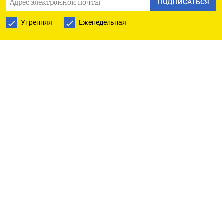
ПОДПИСАТЬСЯ
выпуска оружия.
Утренняя
Еженедельная
За 6 лет «Ростех» планирует выпустить
270 лайнеров МС-21, 142 самолета
«Суперджет-100» и 115 самолетов Ту-214,
перечислил Чемезов. По его словам, только
среднемагистральных лайнеров МС-21 заводы
«Ростеха» планируют выпускать по 72 штуки
в год к 2029 году.
Таких объемов производства отечественный
авиапром не видел с советских времен: в XXI
веке Россия ни разу не выпускала больше 40–50
гражданских самолетов в год, и даже в позднем
СССР конца 1980-х заводы
производили