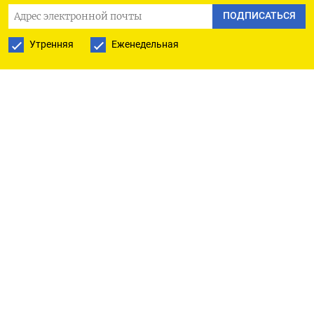
рублей за «почти голую» (almost naked)
ПОДПИСАТЬСЯ
вечеринку в столичном клубе «Мутабор».
Утренняя
Еженедельная
Ее признали виновной в организации массового
пребывания граждан в общественном месте,
повлекшем нарушение общественного порядка
(
часть 1 статьи 20.2.2 КоАП). Суд указал, что
на мероприятии Ивлеевой собралось не менее
200 человек. «В ходе проведения вечеринки
были допущены нарушения общественного
порядка в виде нахождения граждан в голом,
оскорбляющем человеческое достоинство виде,
пропаганда нетрадиционных сексуальных
отношений, нецензурная брань в общественном
месте», — отмечается в пресс-релизе.