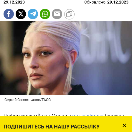
29.12.2023
Обновлено:
29.12.2023
Сергей Савостьянов/ТАСС
Лефортовский суд Москвы
оштрафовал
блогера
и телеведущую Анастасию Ивлееву на 100 тысяч
ПОДПИШИТЕСЬ НА НАШУ РАССЫЛКУ