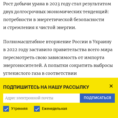
Рост добычи урана в 2023 году стал результатом
двух долгосрочных экономических тенденций:
потребности в энергетической безопасности
и стремления к чистой энергии.
Полномасштабное вторжение России в Украину
в 2022 году заставило правительства всего мира
пересмотреть свою зависимость от импорта
энергоносителей. А попытки сократить выбросы
углекислого газа в соответствии
с международными соглашениями вернули
ПОДПИШИТЕСЬ НА НАШУ РАССЫЛКУ
внимание к атомной энергии как к источнику
обильной, в основном экологически чистой
ПОДПИСАТЬСЯ
энергии.
Утренняя
Еженедельная