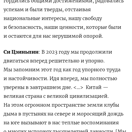
гордились общими достижениями, радовались
успехам и были тверды, отстаивая
национальные интересы, нашу свободу
и безопасность, наши ценности, которые были
и остаются для нас нерушимой опорой.
Си Цзиньпин
: В 2023 году мы продолжили
двигаться вперед решительно и упорно.
Мы запомним этот год как год упорного труда
и настойчивости. Идя вперед, мы полностью
уверены в завтрашнем дне.
<
…
>
Китай —
великая страна с великой цивилизацией.
На этом огромном пространстве земли клубы
дыма в пустынях на севере и моросящий дождь
на юге вызывают в нас теплые воспоминания
о многих историях тысячелетней давности. [Мы