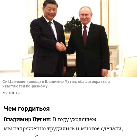
Си Цзиньпин (слева) и Владимир Путин: оба автократы, а
хвастаются по-разному
kremlin.ru
Чем гордиться
Владимир
Путин
: В году уходящем
мы напряжённо трудились и многое сделали,