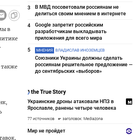
В МВД посоветовали россиянам не
3
делиться своим мнением в интернете
Google запретит российским
4
мы в
разработчикам выкладывать
приложения для всего мира
литике
т
5
МНЕНИЯ
ВЛАДИСЛАВ ИНОЗЕМЦЕВ
Союзники Украины должны сделать
россиянам решительное предложение —
Б также
до сентябрьских «выборов»
нк,
ь
тавок,