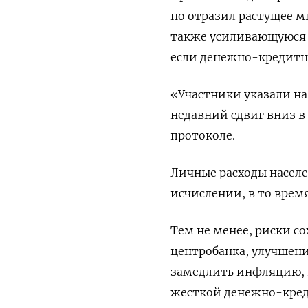
но отразил растущее м
также усиливающуюся о
если денежно-кредитн
«Участники указали на
недавний сдвиг вниз в
протоколе.
Личные расходы населе
исчислении, в то врем
Тем не менее, риски с
центробанка, улучшени
замедлить инфляцию, п
жесткой денежно-кред