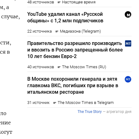
м, а
случае,
.
сти,
ся в
гло
ение
могут