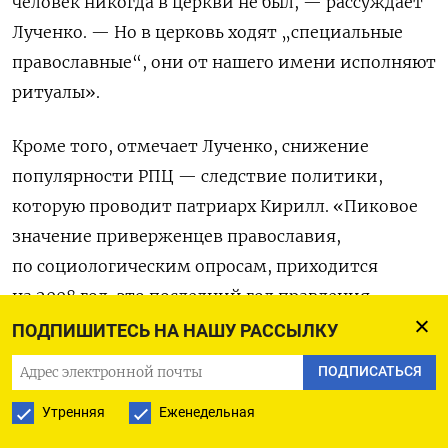
человек никогда в церкви не был, — рассуждает
Лученко. — Но в церковь ходят „специальные
православные“, они от нашего имени исполняют
ритуалы».
Кроме того, отмечает Лученко, снижение
популярности РПЦ — следствие политики,
которую проводит патриарх Кирилл. «Пиковое
значение приверженцев православия,
по социологическим опросам, приходится
на 2008 год, это последний год правления
патриарха Алексия Второго, — говорит она.
ПОДПИШИТЕСЬ НА НАШУ РАССЫЛКУ
— А дальше
Кирилл, который слишком много
ПОДПИСАТЬСЯ
занимается идеологией и слишком мало
Утренняя
Еженедельная
занимается миссией
, то есть тем, чтобы людей
приводить в церковь, делать