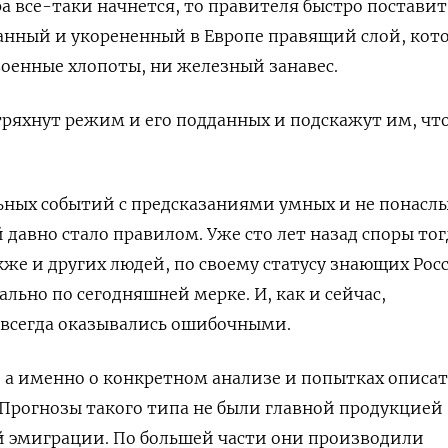
ра все-таки начнется, то правителя быстро поставит
анный и укорененный в Европе правящий слой, кот
оенные хлопоты, ни железный занавес.
стряхнут режим и его подданных и подскажут им, чт
ьных событий с предсказаниями умных и не понасл
давно стало правилом. Уже сто лет назад споры то
акже и других людей, по своему статусу знающих Рос
льно по сегодняшней мерке. И, как и сейчас,
 всегда оказывались ошибочными.
х, а именно о конкретном анализе и попытках описат
Прогнозы такого типа не были главной продукцией
 эмиграции. По большей части они производили