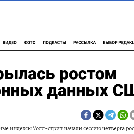
ВИДЕО
ФОТО
ПОДКАСТЫ
РАССЫЛКА
ВЫБОР РЕДАК
рылась ростом
онных данных С
овные индексы Уолл-стрит начали сессию четверга ро