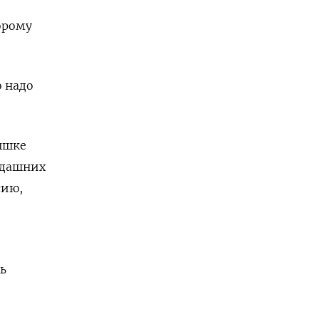
орому
о надо
ышке
гдашних
сию,
ь