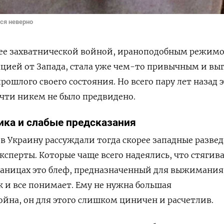
ся неверно
с ее захватнической войной, ираноподобным режим
цией от Запада, стала уже чем-то привычным и вы
ошлого своего состояния. Но всего пару лет назад 
очти никем не было предвидено.
ика и слабые предсказания
в Украину рассуждали тогда скорее западные развед
сперты. Которые чаще всего надеялись, что стягив
раницах это блеф, предназначенный для выжимания
к и все понимает. Ему не нужна большая
йна, он для этого слишком циничен и расчетлив.