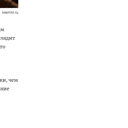
kremlin.ru
ом
глядит
это
ки, чем
ание