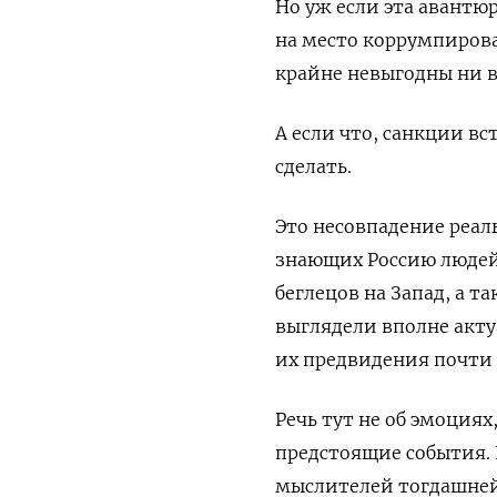
Но уж если эта авантю
на место коррумпиров
крайне невыгодны ни в
А если что, санкции в
сделать.
Это несовпадение реал
знающих Россию людей 
беглецов на Запад, а т
выглядели вполне актуа
их предвидения почти
Речь тут не об эмоция
предстоящие события. 
мыслителей тогдашней