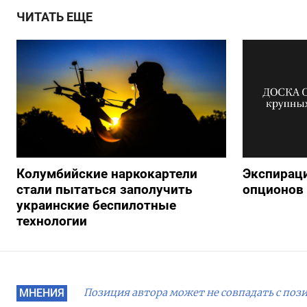
ЧИТАТЬ ЕЩЕ
Колумбийские наркокартели
Экспираци
стали пытаться заполучить
опционов 
украинские беспилотные
технологии
МНЕНИЯ
Позиция автора может не совпадать с поз