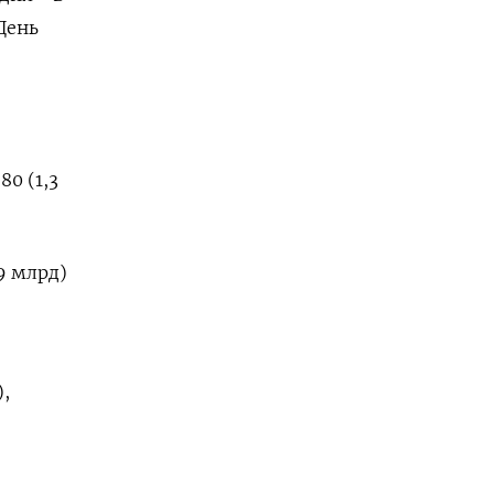
День
80 (1,3
,9 млрд)
),