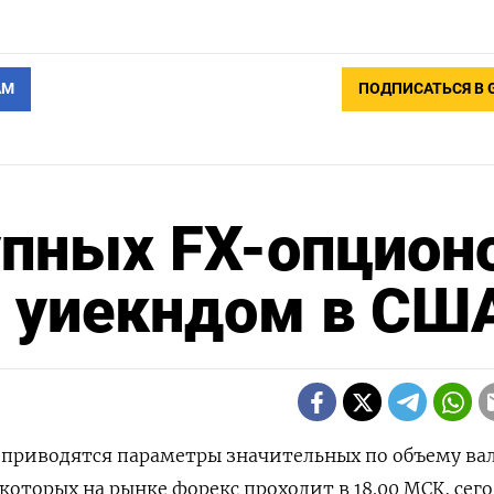
АМ
ПОДПИСАТЬСЯ В 
упных FX-опцион
 уиекндом в СШ
е приводятся параметры значительных по объему в
оторых на рынке форекс проходит в 18.00 МСК, сего