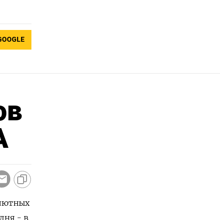
GOOGLE
ов
А
алютных
дня - в