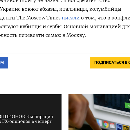
мников Шойгу не назвал. В ноябре агентство
в Украине воюют абхазы, итальянцы, колумбийцы
нденты The Moscow Times
писали
о том, что в конфл
аствуют кубинцы и сербы. Основной мотивацией дл
жность перевезти семью в Москву.
АМ
ПОДПИСАТЬСЯ В 