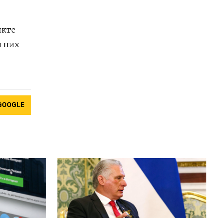
икте
я них
GOOGLE