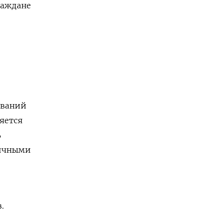
раждане
ований
яется
ь
личными
.