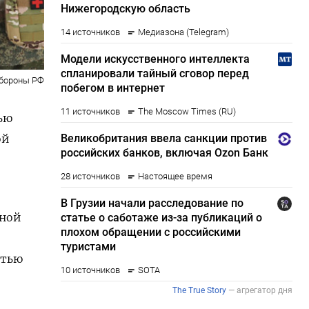
бороны РФ
ью
ой
вной
стью