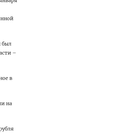
 января
енной
н был
асти –
ное в
ли на
рубля