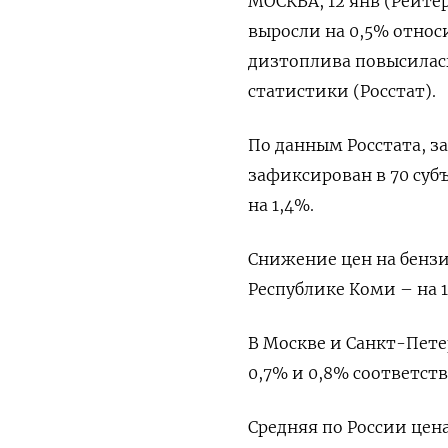
МОСКВА, 12 янв (Рейтер
выросли на 0,5% относ
дизтоплива повысилась
статистики (Росстат).
По данным Росстата, за 
зафиксирован в 70 субъ
на 1,4%.
Снижение цен на бензи
Республике Коми – на 1
В Москве и Санкт-Пете
0,7% и 0,8% соответств
Средняя по России цена