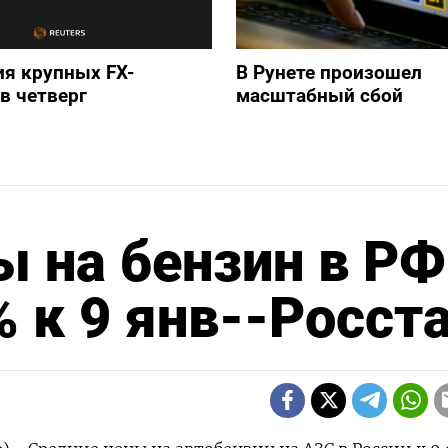
я крупных FX-
В Рунете произошел
в четверг
масштабный сбой
 на бензин в РФ
% к 9 янв--Росст