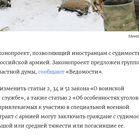
Мино
аконопроект, позволяющий иностранцам с судимост
российской армией. Законопроект предложен групп
ластной думы,
сообщают
«Ведомости».
зменить статьи 2, 34 и 51 закона «О воинской
 службе», а также статью 2 «Об особенностях уголо
привлекаемых к участию в специальной военной
тракт с армией могут заключать граждане с судимо
ьшой или средней тяжести или погасившие ее.