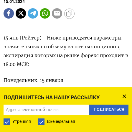
15.01.2024
15 янв (Рейтер) - Ниже приводятся параметры
значительных по объему валютных опционов,
экспирация которых на рынке форекс проходит в
18.00 МСК:
Понедельник, 15 января
EUR/USD: 1.0885-90 (1,8 млрд), 1,0950 (1,3 млрд),
ПОДПИШИТЕСЬ НА НАШУ РАССЫЛКУ
1,1000 (1.3 млрд), 1,1050 (3 млрд)
ПОДПИСАТЬСЯ
USD/JPY: 144,00 (644 млн) 145,00 (730 млн),
Утренняя
Еженедельная
145,70-80 (340 млн)