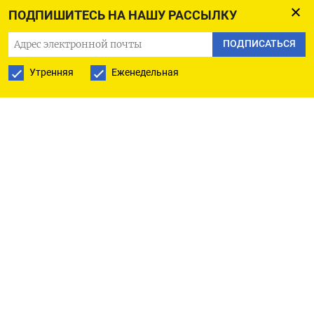
ПОДПИШИТЕСЬ НА НАШУ РАССЫЛКУ
ПОДПИСАТЬСЯ
РУССКАЯ СЛУЖБА
Утренняя
Еженедельная
ПОДПИШИТЕСЬ НА НАШУ РАССЫЛКУ
ПОДПИСАТЬСЯ
Ежедневная
Еженедельная
The Moscow Times
О нас
Политика конфиденциальности
Подписывайтесь на нас