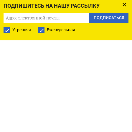
название холдинга после переезда сменится на
ПОДПИШИТЕСЬ НА НАШУ РАССЫЛКУ
Международная компания публичное
ПОДПИСАТЬСЯ
акционерное общество ТКС Холдинг (МКПАО ТКС
Холдинг).
Утренняя
Еженедельная
Российскую структуру возглавит вице-
президент Тинькофф банка Константин
Маркелов.
Уставный капитал ТКС Холдинга будет
сформирован в рублях, номинал акции будет
равен номиналу в долларах ($0,04) по курсу ЦБР
на 12 декабря 2023 года - 3,64 рубля за одну
акцию.
Уставный капитал составит 725,349 миллиона