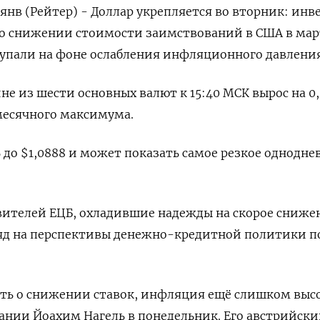
нв (Рейтер) - Доллар укрепляется во вторник: инв
 снижении стоимости заимствований в США в март
 упали на фоне ослабления инфляционного давления
не из шести основных валют к 15:40 МСК вырос на 0
омесячного максимума.
 до $1,0888​ и может показать самое резкое однодне
ителей ЕЦБ, охладившие надежды на скорое сниже
ляд на перспективы денежно-кредитной политики п
ть о снижении ставок, инфляция ещё слишком высо
ании Йоахим Нагель в понедельник. Его австрийск