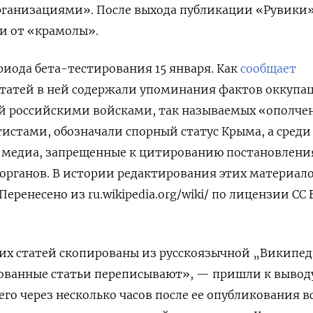
ганизациями». После выхода публикации «Рувики
и от «крамолы».
риода бета-тестирования 15 января. Как
сообщает
 статей в ней содержали упоминания фактов оккупа
й российскими войсками, так называемых «ополче
истами, обозначали спорный статус Крыма, а среди
 медиа, запрещенные к цитированию постановлен
органов. В истории редактирования этих материал
еренесено из ru.wikipedia.org/wiki/ по лицензии CC
их статей скопированы из русскоязычной „Википед
рованные статьи переписывают», — пришли к вывод
го через несколько часов после ее опубликования в