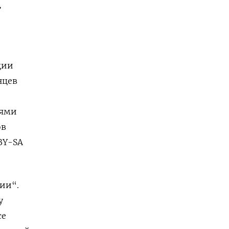
»
ции
нцев
иями
ов
 BY-SA
ии“.
у
се