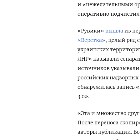
и «нежелательными ор
оперативно подчистил
«Рувики»
вышла
из пе
«Верстка»
, целый ряд
украинских территори
ЛНР» называли сепарат
источников указывали
российских надзорных 
обнаружилась запись «П
3.0».
«Эта и множество друг
После переноса скопи
авторы публикации. Все