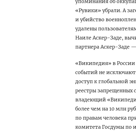
упоминания об оккупа
«Рувики» убрали. А за
и убийство военнопле
удалены пользователям
Наиле Аскер-Заде, выч
партнера Аскер-Заде —
«Википедия» в Росси
событий не исключают
доступ к глобальной э
реестры запрещенных са
владеющий «Википедие
более чем на 10 млн р
по правам человека пр
комитета Госдумы по 