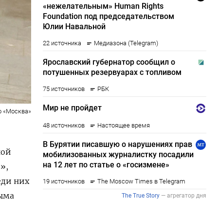
о «Москва»
ной
»,
еди них
рыма