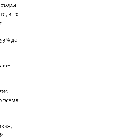
есторы
е, в то
.
,53% до
вное
ние
о всему
ка», -
ий