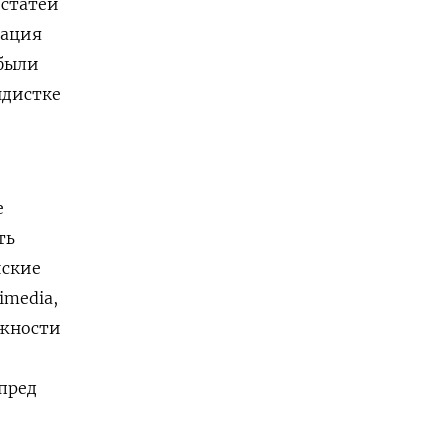
 статей
рация
 были
ндистке
е
ть
йские
imedia,
ожности
пред