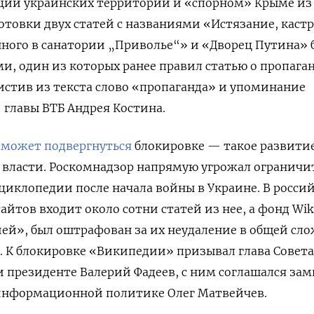
ции украинских территорий и «спорном» Крыме из
готовки двух статей с названиями «Истязание, каст
нного в санатории „Приволье“» и «Дворец Путина»
и, один из которых ранее правил статью о пропага
истив из текста слово «пропаганда» и упоминание
 главы ВТБ Андрея Костина.
и
может подвергнуться
блокировке — такое развити
 власти. Роскомнадзор напрямую угрожал ограничи
нциклопедии после начала войны в Украине. В росси
йтов входит около сотни статей из нее, а фонд Wik
й», был оштрафован за их неудаление в общей сл
уб. К блокировке «Википедии» призывал глава Совета
и президенте Валерий Фадеев, с ним соглашался зам
информационной политике Олег Матвейчев.