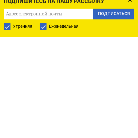
ПОДПИШИТЕСЬ НА НАШУ РАССЫЛКУ
эскалации против стран Балтии
под предлогом
защиты своих «соотечественников». Похожая
ПОДПИСАТЬСЯ
ситуация наблюдалась и перед вторжением
Утренняя
Еженедельная
России в Украину.
По мнению аналитиков, истинной целью
Путина является уничтожение блока НАТО,
в котором состоят Латвия, Литва и Эстония,
и агрессия против этих стран может стать
ступенькой на пути к ее достижению. В ISW
уверены, что именно по этим соображениям
российский президент начал войну с Украиной
в 2022 году. Тогда он мотивировал свое
решение защитой страны от угрозы со стороны
НАТО, однако на самом деле его не устраивает