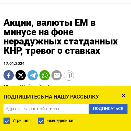
Акции, валюты ЕМ в
минусе на фоне
нерадужных статданных
КНР, тревог о ставках
17.01.2024
17 янв (Рейтер) - Акции развивающихся рынков
отступают в среду, достигнув минимума двух
ПОДПИШИТЕСЬ НА НАШУ РАССЫЛКУ
месяцев после ряда неутешительных
ПОДПИСАТЬСЯ
экономических данных Китая и ослабления
Утренняя
Еженедельная
ожиданий снижения процентных ставок в США.