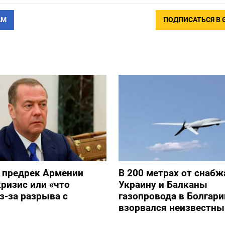
АМ
ПОДПИСАТЬСЯ В 
 предрек Армении
В 200 метрах от снаб
ризис или «что
Украину и Балканы
з-за разрыва с
газопровода в Болгари
взорвался неизвестны