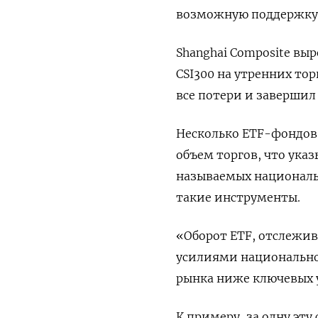
возможную поддержку с
Shanghai Composite выр
CSI300 на утренних тор
все потери и завершил 
Несколько ETF-фондов 
объем торгов, что ука
называемых националь
такие инструменты.
«Оборот ETF, отслежив
усилиями национально
рынка ниже ключевых у
К примеру, за одну эту 