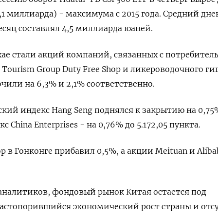
1 миллиарда) - максимума с 2015 года. Средний дн
есяц составлял 4,5 миллиарда юаней.
ае стали акций компаний, связанных с потребител
 Tourism Group Duty Free Shop и ликероводочного ги
чили на 6,3% и 2,1% соответственно.
кий индекс Hang Seng поднялся к закрытию на 0,75
екс China Enterprises - на 0,76% до 5.172,05 пункта.
 в Гонконге прибавил 0,5%, а акции Meituan и Aliba
аналитиков, фондовый рынок Китая остается под
застопорившийся экономический рост страны и отс