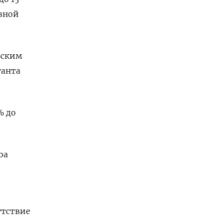
евной
ьским
ганта
% до
ba
утствие