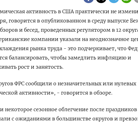
номическая активность в США практически не измени
аря, говорится в опубликованном в среду выпуске Б
бзоров и бесед, проведенных регулятором в 12 округ
мериканские компании указали на неоднозначное це
хлаждения рынка труда - это подчеркивает, что Фед
ся балансировать, чтобы замедлить инфляцию и
вать рост и занятость.
ругов ФРС сообщили о незначительных или нулевых
еской активности», - говорится в обзоре.
 некоторое сезонное облегчение после праздников
пали с ожиданиями в большинстве округов и превз