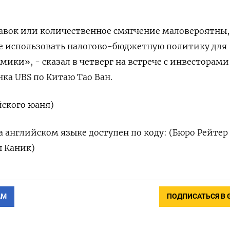
авок или количественное смягчение маловероятны,
ше использовать налогово-бюджетную политику для
ики», - сказал в четверг на встрече с инвесторами
ка UBS по Китаю Тао Ван.
айского юаня)
 английском языке доступен по коду: (Бюро Рейтер
ш Каник)
АМ
ПОДПИСАТЬСЯ В 