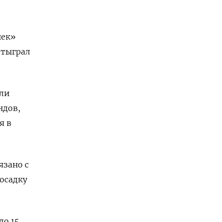
шек»
отыграл
или
ндов,
я в
язано с
осадку
до 15