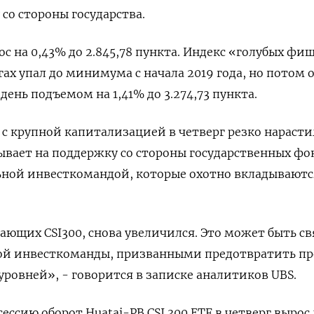
о стороны государства.
ос на 0,43% до 2.845,78 пункта. Индекс «голубых фи
гах упал до минимума с начала 2019 года, но потом 
день подъемом на 1,41% до 3.274,73 пункта.
с крупной капитализацией в четверг резко нараст
зывает на поддержку со стороны государственных фо
ной инвесткомандой, которые охотно вкладываютс
ающих CSI300, снова увеличился. Это может быть св
й инвесткоманды, призванными предотвратить пр
ровней», - говорится в записке аналитиков UBS.
сессию оборот Huatai-PB CSI 300 ETF в четверг вырос 