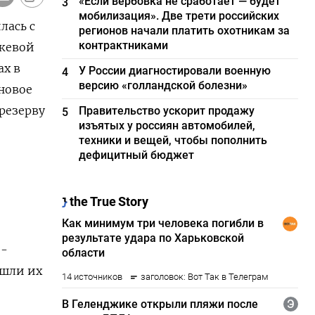
«Если вербовка не сработает — будет
3
мобилизация». Две трети российских
лась с
регионов начали платить охотникам за
контрактниками
ежевой
ах в
У России диагностировали военную
4
версию «голландской болезни»
новое
резерву
Правительство ускорит продажу
5
изъятых у россиян автомобилей,
техники и вещей, чтобы пополнить
дефицитный бюджет
 -
ошли их