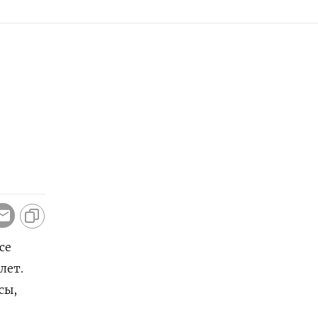
се
лет.
сы,