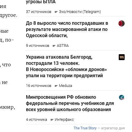
ния
другое.
нные
д, по-
 что
 не
смюир,