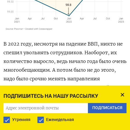
В 2022 году, несмотря на падение ВВП, никто не
спешил увольнять сотрудников. Наоборот, их
количество выросло, ведь начало года было очень
многообещающим. А потом было не до этого,
надо было срочно менять направления
производства и продаж. В 2023 году людей
ПОДПИШИТЕСЬ НА НАШУ РАССЫЛКУ
потребовалось еще больше. Получается, что за
два года прирост ВВП оказался меньше, чем
ПОДПИСАТЬСЯ
прирост занятой в экономике рабочей силы. Для
Утренняя
Еженедельная
любителей считать можем сказать, что если