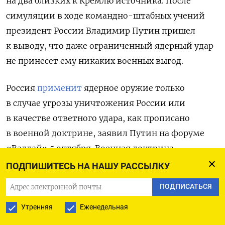
на два близких к Кремлю источника. После
симуляции в ходе командно-штабных учений
президент России Владимир Путин пришел
к выводу, что даже ограниченный ядерный удар
не принесет ему никаких военных выгод.
Россия
применит
ядерное оружие только
в случае угрозы уничтожения России или
в качестве ответного удара, как прописано
в военной доктрине, заявил Путин на форуме
«Валдай» 5 октября. Военная доктрина
РФ гласит, что Россия оставляет за собой право
ПОДПИШИТЕСЬ НА НАШУ РАССЫЛКУ
применить ядерное оружие в ответ
ПОДПИСАТЬСЯ
на применение против нее и (или) ее союзников
Утренняя
Еженедельная
ядерного и других видов оружия массового
поражения, а также в случае агрессии против