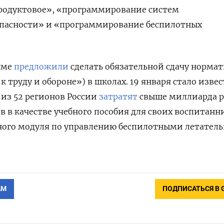
одуктовое», «программирование систем
пасности» и «программирование беспилотных
думе
предложили
сделать обязательной сдачу норма
к труду и обороне») в школах. 19 января стало извес
из 52 регионов России
затратят
свыше миллиарда р
в в качестве учебного пособия для своих воспитанн
ьного модуля по управлению беспилотными летател
АМ
ПОДПИСАТЬСЯ В 