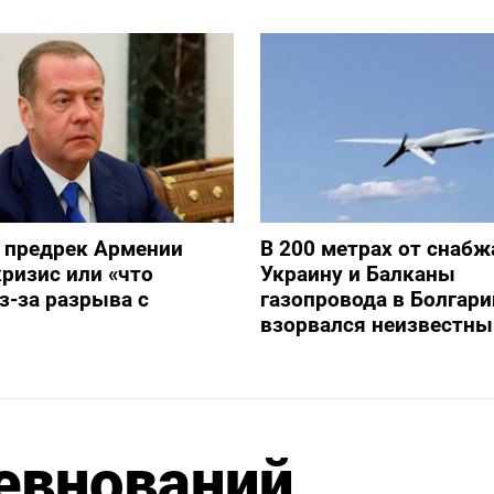
 предрек Армении
В 200 метрах от снаб
ризис или «что
Украину и Балканы
з-за разрыва с
газопровода в Болгари
взорвался неизвестны
евнований