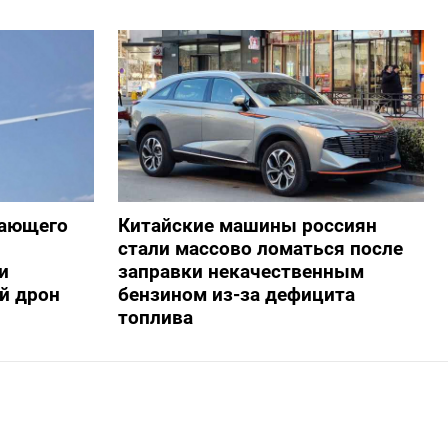
жающего
Китайские машины россиян
стали массово ломаться после
и
заправки некачественным
й дрон
бензином из-за дефицита
топлива