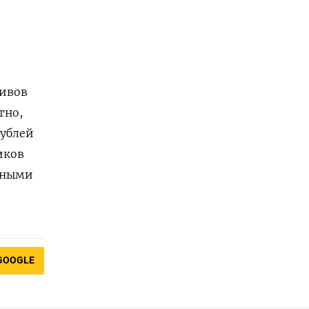
тивов
тно,
ублей
иков
ьными
GOOGLE