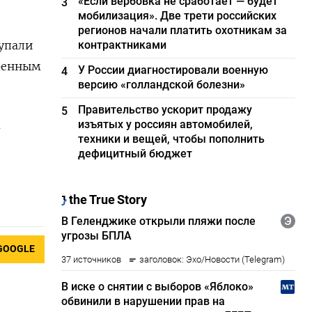
«Если вербовка не сработает — будет
3
мобилизация». Две трети российских
регионов начали платить охотникам за
 упали
контрактниками
тренным
У России диагностировали военную
4
версию «голландской болезни»
Правительство ускорит продажу
5
а
изъятых у россиян автомобилей,
техники и вещей, чтобы пополнить
дефицитный бюджет
GOOGLE