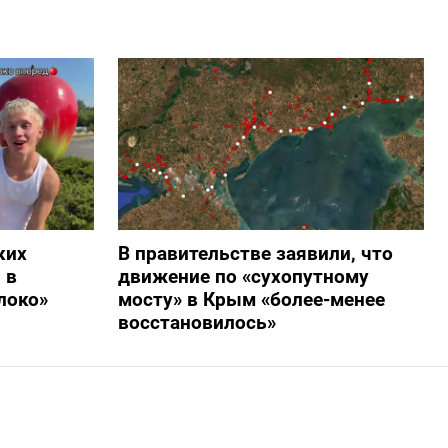
ких
В правительстве заявили, что
 в
движение по «сухопутному
локо»
мосту» в Крым «более-менее
восстановилось»