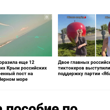
оразила еще 12
Двое главных российс
их Крым российских
тиктокеров выступили
оенный пост на
поддержку партии «Яб
Черном море
а пособие по