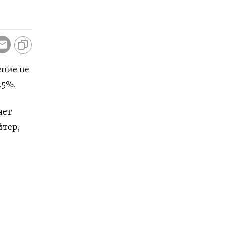
ение не
25%.
яет
йтер,