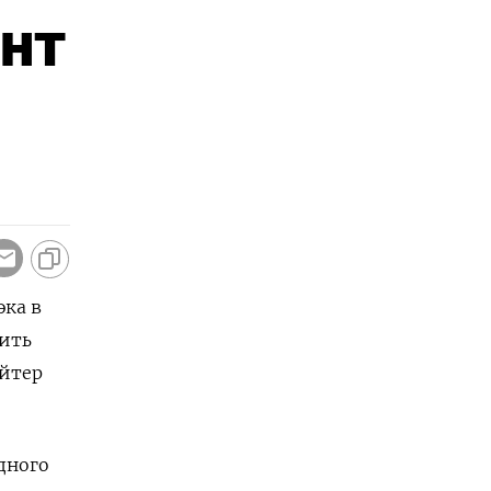
нт
эка в
вить
ейтер
дного