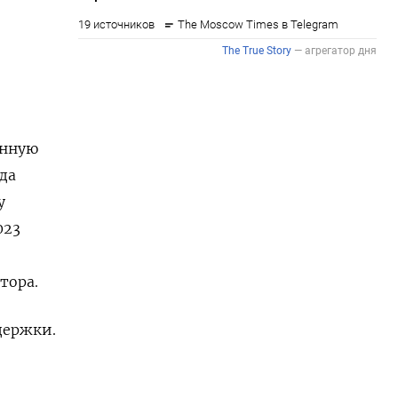
анную
да
у
023
тора.
держки.