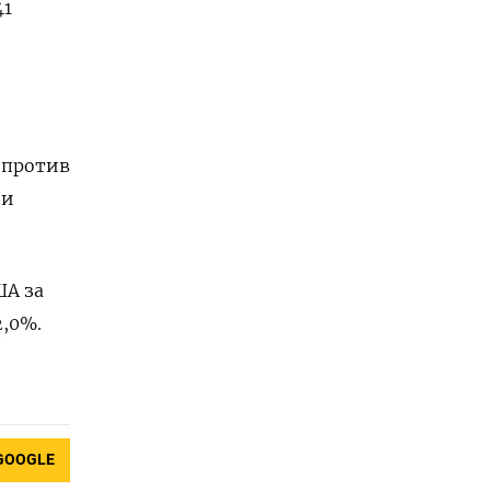
41
4 против
зи
ША за
2,0%.
GOOGLE