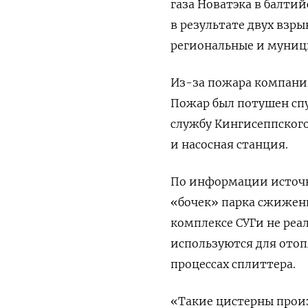
газа Новатэка в балтий
в результате двух взр
региональные и муниц
Из-за пожара компания
Пожар был потушен спу
службу Кингисеппског
и насосная станция.
По информации источн
«бочек» парка сжиженн
комплексе СУГи не реа
используются для отоп
процессах сплиттера.
«Такие цистерны произ