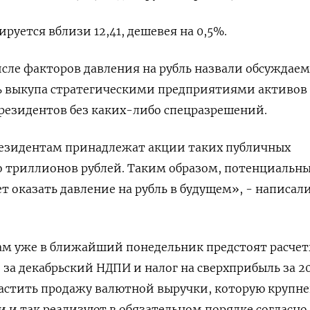
руется вблизи 12,41, дешевея на 0,5%.
исле факторов давления на рубль назвали обсуждае
 выкупа стратегическими предприятиями активов
резидентов без каких-либо спецразрешений.
резидентам принадлежат акции таких публичных
о триллионов рублей. Таким образом, потенциальн
т оказать давление на рубль в будущем», - написали
ам уже в ближайший понедельник предстоят расчет
за декабрьский НДПИ и налог на сверхприбыль за 20
растить продажу валютной выручки, которую крупн
 и так реализуют в обязательном порядке согласно