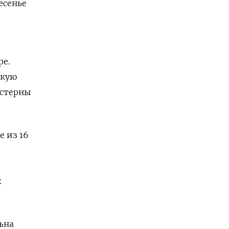
есенье
ре.
скую
истерны
 из 16
х
ьна