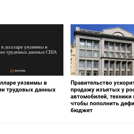
олларе уязвимы в
Правительство ускори
ии трудовых данных
продажу изъятых у ро
автомобилей, техники 
чтобы пополнить деф
бюджет