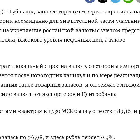
) - Рубль под занавес торгов четверга закрепился на
ории неожиданно для значительной части участни
с на укрепление российской валюты с учетом предс
атежа, высокого уровня нефтяных цен, а также
рать локальный спрос на валюту со стороны импорт
ется после новогодних каникул и по мере реализац
анных ранее товарных запасов, и он сейчас с лихвой
ние валюты от экспортеров и Центробанка.
етами «завтра» к 17.30 МСК была у отметки 89,16, и 
валась по 96,98, и здесь рубль теряет 0,4%.