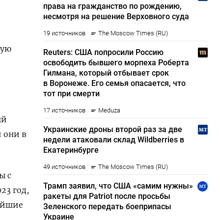
мую
ый
 они в
ы с
23 год,
ейшие