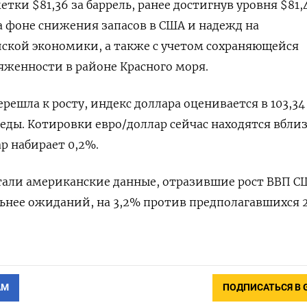
тки $81,36 за баррель, ранее достигнув уровня $81,
на фоне снижения запасов в США и надежд на
ской экономики, а также с учетом сохраняющейся
женности в районе Красного моря.
решла к росту, индекс доллара оценивается в 103,3
реды. Котировки евро/доллар сейчас находятся вбли
ар набирает 0,2%.
тали американские данные, отразившие рост ВВП С
ьнее ожиданий, на 3,2% против предполагавшихся 
АМ
ПОДПИСАТЬСЯ В 