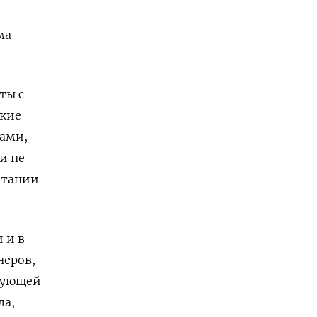
ма
ты с
ские
цами,
и не
итании
 и в
неров,
едующей
ла,