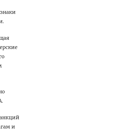
изнаки
и.
ющая
керские
го
м
но
А.
санкций
агам и