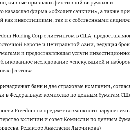
нию, «явные признаки фиктивной выручки» и
что казахская фирма «обходит санкции», а также пр
 как инвестициями, так и с собственными акциям
edom Holding Corp с листингом в США, предоставля
осточной Европе и Центральной Азии, ведущая бро
умагами и предоставляющая услуги инвестиционно
убликованное исследование «спекуляцией и наборо
ных фактов».
принадлежат банк и две страховые компании, соглас
и в Федеральную комиссию по ценным бумагам СШ
ьности Freedom на предмет возможного нарушения 
терство юстиции и совет Комиссии по ценным бум
рдеева. Редактор Анастасия Лырчикова)