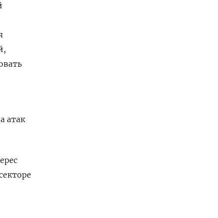
й
я
й,
овать
а атак
ерес
секторе