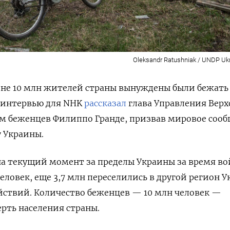
Oleksandr Ratushniak / UNDP Ukra
ине 10 млн жителей страны вынуждены были бежать
в интервью для NHK
рассказал
глава Управления Верх
ам беженцев Филиппо Гранде, призвав мировое сооб
 Украины.
на текущий момент за пределы Украины за время в
еловек, еще 3,7 млн
переселились в другой регион 
йствий. Количество беженцев — 1
0 млн человек —
ерть населения страны.