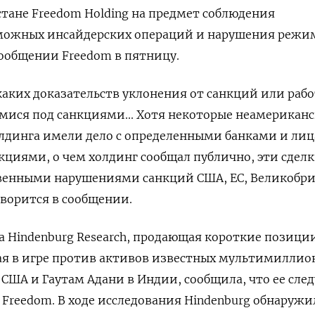
тане Freedom Holding на предмет соблюдения
зможных инсайдерских операций и нарушения режи
сообщении Freedom в пятницу.
аких доказательств уклонения от санкций или рабо
мися под санкциями... Хотя некоторые неамерикан
лдинга имели дело с определенными банками и ли
циями, о чем холдинг сообщал публично, эти сделк
твенными нарушениями санкций США, ЕС, Великобр
оворится в сообщении.
да Hindenburg Research, продающая короткие позиции
ая в игре против активов известных мультимиллио
в США и Гаутам Адани в Индии, сообщила, что ее сл
Freedom. В ходе исследования Hindenburg обнаружи