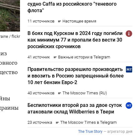
ine / flickr
 из
овного
щество
ойны
Украины