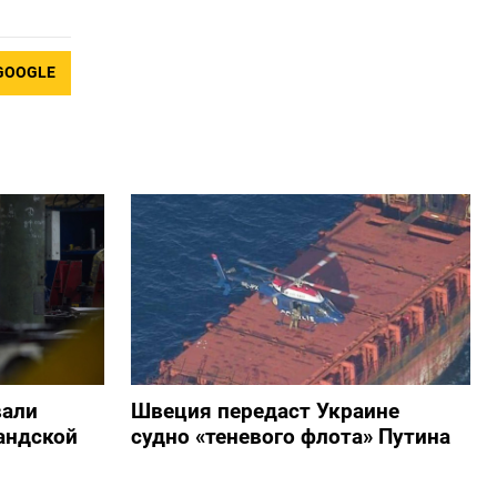
GOOGLE
вали
Швеция передаст Украине
андской
судно «теневого флота» Путина