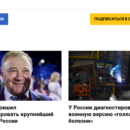
АМ
ПОДПИСАТЬСЯ В 
зрешил
У России диагностиро
ировать крупнейший
военную версию «голл
России
болезни»