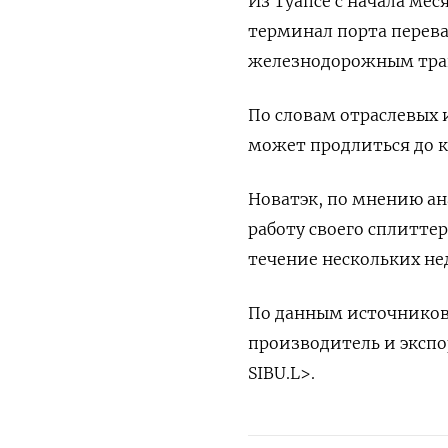
Из Туапсе с начала мес
терминал порта перева
железнодорожным тран
По словам отраслевых
может продлиться до к
Новатэк, по мнению ан
работу своего сплитте
течение нескольких не
По данным источников,
производитель и экспо
SIBU.L>.