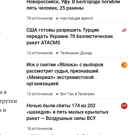
е
а в
огрузки
в и