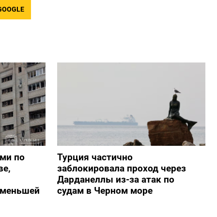
GOOGLE
ами по
Турция частично
ве,
заблокировала проход через
Дарданеллы из-за атак по
о меньшей
судам в Черном море