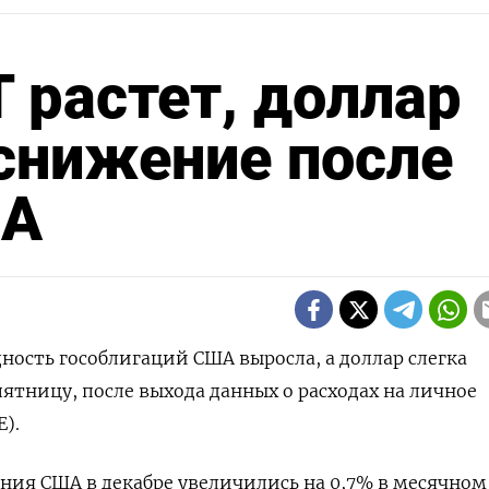
 растет, доллар
снижение после
ША
дность гособлигаций США выросла, а доллар слегка
ятницу, после выхода данных о расходах на личное
).
ния США в декабре увеличились на 0,7% в месячном