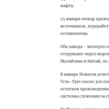
нафту.
25 января пожар прои
источников, переработ
остановлены.
Оба завода - экспорт
отгружают через морск
Малайзию и Китай, по
В январе Новатэк успел
Усть-Луге около 300.0
остатков произведенно
системы слежения за с