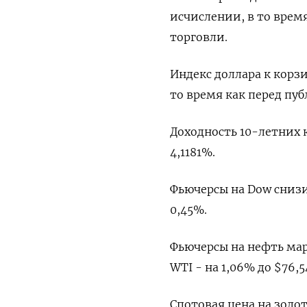
исчислении, в то врем
торговли.
Индекс доллара к корзин
то время как перед пу
Доходность 10-летних 
4,1181%.
Фьючерсы на Dow снизили
0,45%.
Фьючерсы на нефть марк
WTI - на 1,06% до $76,5
Спотовая цена на золот