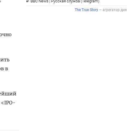
м
вочно
вить
в в
нейший
 <IPO-