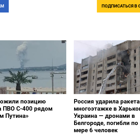
АМ
ПОДПИСАТЬСЯ В 
тожили позицию
Россия ударила ракет
а ПВО С-400 рядом
многоэтажке в Харько
ом Путина»
Украина — дронами в
Белгороде, погибли п
мере 6 человек