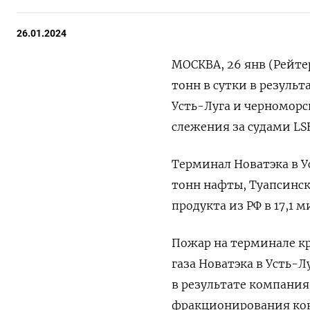
26.01.2024
МОСКВА, 26 янв (Рейтер
тонн в сутки в резуль
Усть-Луга и черноморс
слежения за судами LS
Терминал Новатэка в У
тонн нафты, Туапсинск
продукта из РФ в 17,1 
Пожар на терминале к
газа Новатэка в Усть-Л
в результате компания
фракционирования кон