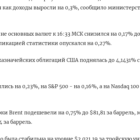
я как доходы выросли на 0,3%, сообщило министерс
е основных валют к 16:33 МСК снизился на 0,17% до 1
бликацией статистики опускался на 0,27%.
казначейских облигаций США поднялась до 4,1431% с
сь на 0,23%, на S&P 500 - на 0,16%, а на Nasdaq 100
и Brent подешевели на 0,75% до $81,81 за баррель, 
4 за баррель.
о была стабильна на уровне $2.021,19​ за тройскую у