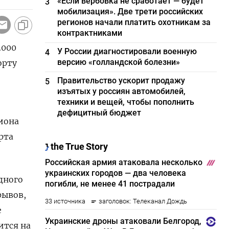
«Если вербовка не сработает — будет
3
мобилизация». Две трети российских
регионов начали платить охотникам за
контрактниками
.000
У России диагностировали военную
4
версию «голландской болезни»
орту
Правительство ускорит продажу
5
изъятых у россиян автомобилей,
техники и вещей, чтобы пополнить
дефицитный бюджет
иона
рта
дного
рывов,
е
ится на