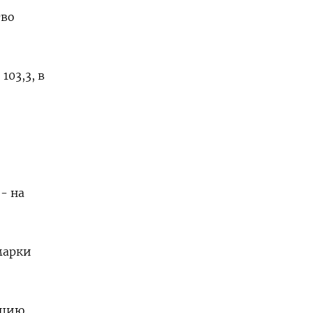
тво
03,3​, в
 - на
марки
нцию.