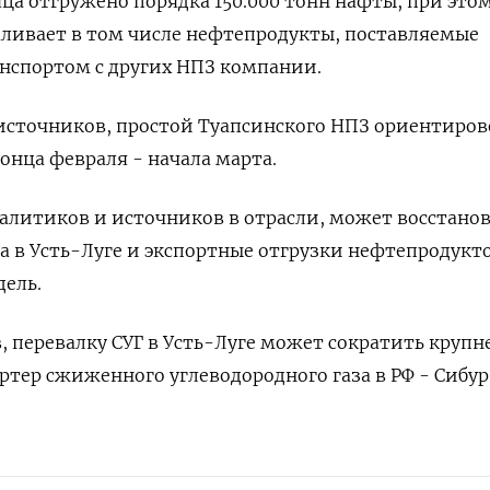
яца отгружено порядка 150.000 тонн нафты, при это
ливает в том числе нефтепродукты, поставляемые
спортом с других НПЗ компании.
 источников, простой Туапсинского НПЗ ориентиро
онца февраля - начала марта.
алитиков и источников в отрасли, может восстано
ра в Усть-Луге и экспортные отгрузки нефтепродукто
дель.
 перевалку СУГ в Усть-Луге может сократить круп
ртер сжиженного углеводородного газа в РФ - Сибур