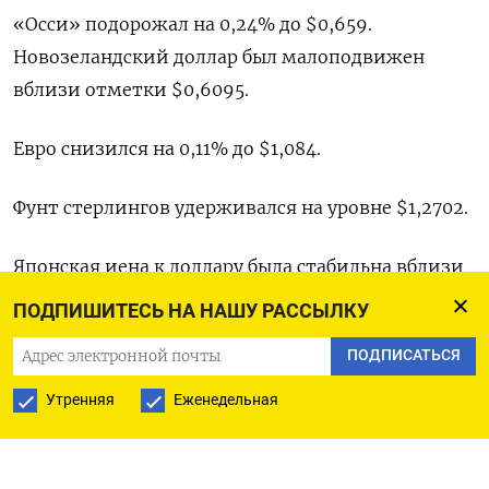
«Осси» подорожал на 0,24% до $0,659​.
Новозеландский доллар был малоподвижен
вблизи отметки $0,6095​.
Евро снизился на 0,11% до $1,084​.
Фунт стерлингов удерживался на уровне $1,2702​.
Японская иена к доллару была стабильна вблизи
отметки 148,07.
ПОДПИШИТЕСЬ НА НАШУ РАССЫЛКУ
ПОДПИСАТЬСЯ
Швейцарский франк не показывал ярко
выраженной динамики, удерживаясь на уровне
Утренняя
Еженедельная
$0,8638​.
Юань на материковом рынке был малоподвижен