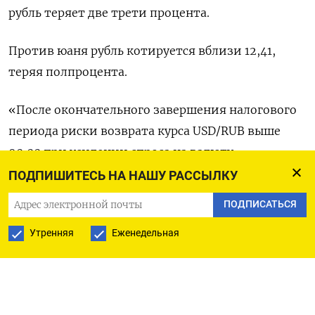
рубль теряет две трети процента.
Против юаня рубль котируется вблизи 12,41,
теряя полпроцента.
«После окончательного завершения налогового
периода риски возврата курса USD/RUB выше
90,00 при усилении спроса на валюту
сохраняются», - полагают аналитики банка
ПОДПИШИТЕСЬ НА НАШУ РАССЫЛКУ
Сантк-Петербург.
ПОДПИСАТЬСЯ
Спрос на иностранную валюту сейчас во многом
Утренняя
Еженедельная
формируется за счет локальной покупки
иностранной валюты импортерами, которые
восстанавливают активность после новогодних