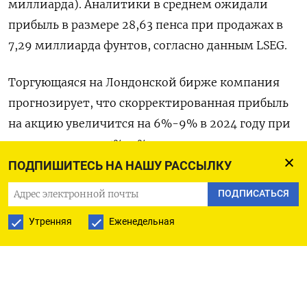
миллиарда). Аналитики в среднем ожидали
прибыль в размере 28,63 пенса при продажах в
7,29 миллиарда фунтов, согласно данным LSEG.
Торгующаяся на Лондонской бирже компания
прогнозирует, что скорректированная прибыль
на акцию увеличится на 6%-9% в 2024 году при
росте продаж на 5%-7%.
ПОДПИШИТЕСЬ НА НАШУ РАССЫЛКУ
Аналитики в среднем ожидают прибыль в 154,5
ПОДПИСАТЬСЯ
пенса на акцию при продажах в 31 миллиард
фунтов стерлингов в 2024 году, согласно
Утренняя
Еженедельная
составленному компанией консенсус-прогнозу.
($1 = 0,7892 британского фунта)