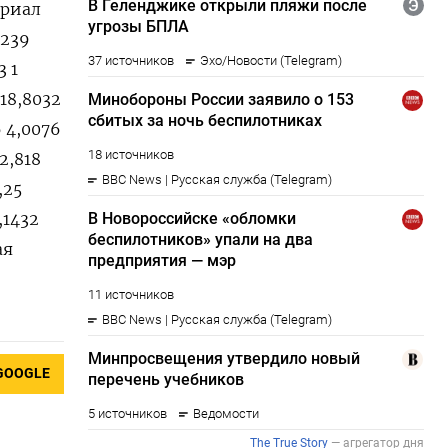
 риал
3239
3 1
 18,8032
6 4,0076
2,818
,25
,1432
ая
GOOGLE