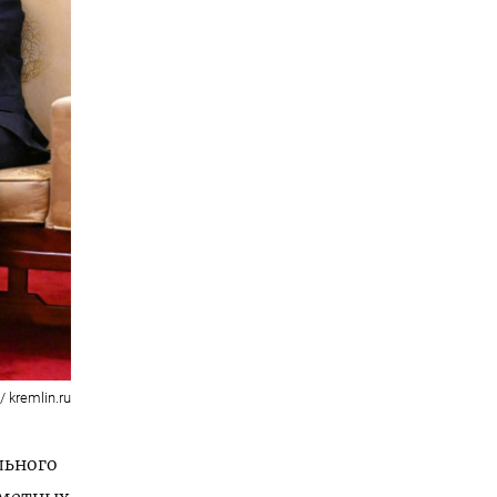
 kremlin.ru
льного
аметных