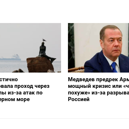
стично
Медведев предрек Ар
вала проход через
мощный кризис или «ч
ы из-за атак по
похуже» из-за разрыва
ерном море
Россией