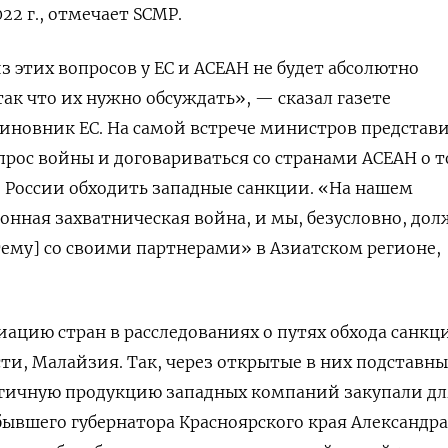
22 г., отмечает SCMP.
з этих вопросов у ЕС и АСЕАН не будет абсолютно
так что их нужно обсуждать», — сказал газете
иновник ЕС. На самой встрече министров представ
прос войны и договариваться со странами АСЕАН о т
 России обходить западные санкции. «На нашем
онная захватническая война, и мы, безусловно, до
 тему] со своими партнерами» в Азиатском регионе,
циацию стран в расследованиях о путях обхода санкц
сти, Малайзия. Так, через открытые в них подставны
ичную продукцию западных компаний закупали дл
бывшего губернатора Красноярского края Александра 