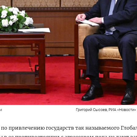
ом
Григорий Сысоев, РИА «Новости» /
 по привлечению государств так называемого Глоба
ы в ее противостоянии с агрессором пока не дают з