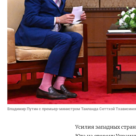
Владимир Путин с премьер-министром Таиланда Сеттхой Тхависин
Усилия западных стран
Юга на сторону Украин