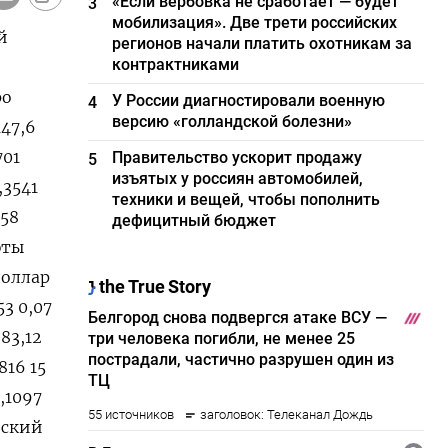
«Если вербовка не сработает — будет
3
мобилизация». Две трети российских
й
регионов начали платить охотникам за
контрактниками
ро
У России диагностировали военную
4
версию «голландской болезни»
147,6
701
Правительство ускорит продажу
5
изъятых у россиян автомобилей,
,3541
техники и вещей, чтобы пополнить
558
дефицитный бюджет
юты
доллар
53 0,07
83,12
816 15
7,1097
ийский