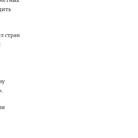
дить
л стран
я
ну
».
ли