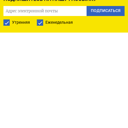
ПОДПИСАТЬСЯ
Утренняя
Еженедельная
РУССКАЯ СЛУЖБА
ПОДПИШИТЕСЬ НА НАШУ РАССЫЛКУ
ПОДПИСАТЬСЯ
Ежедневная
Еженедельная
The Moscow Times
О нас
Политика конфиденциальности
Подписывайтесь на нас