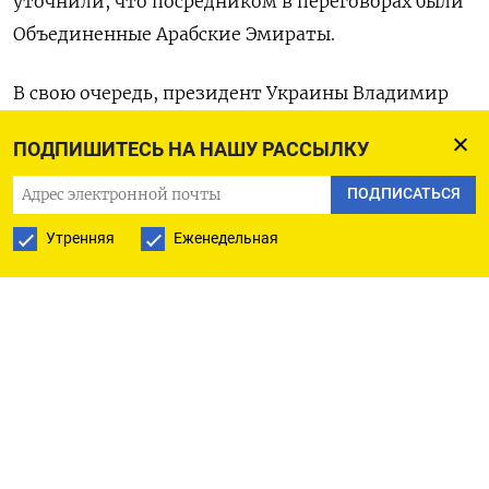
уточнили, что посредником в переговорах были
Объединенные Арабские Эмираты.
В свою очередь, президент Украины Владимир
Зеленский заявил, что в страну в результате
ПОДПИШИТЕСЬ НА НАШУ РАССЫЛКУ
обмена вернулись 207 военных. «180 рядовых
и сержантов. 27 офицеров. Почти половина —
ПОДПИСАТЬСЯ
защитники Мариуполя. Воины Вооруженных
Утренняя
Еженедельная
сил, Нацгвардии, подразделения
Государственной пограничной службы
и Национальной полиции», —
уточнил
он.
По словам Зеленского, это уже 50-й обмен
с начала полномасштабного вторжения России,
а всего за время войны из плена удалось вернуть
3035 человек.