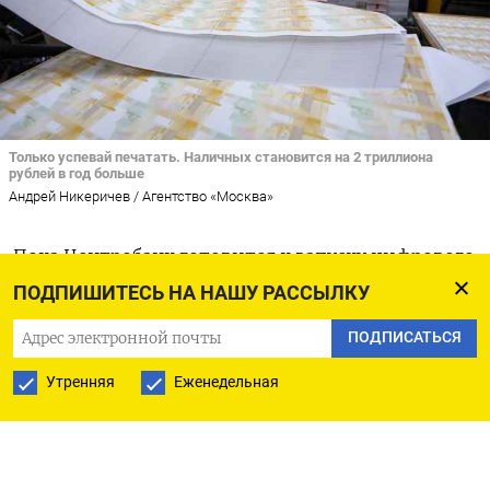
Только успевай печатать. Наличных становится на 2 триллиона
рублей в год больше
Андрей Никеричев / Агентство «Москва»
Пока Центробанк готовится к запуску цифрового
рубля, его печатный станок работает на полную
ПОДПИШИТЕСЬ НА НАШУ РАССЫЛКУ
мощность. За прошлый год объем наличных
ПОДПИСАТЬСЯ
денег в обращении
увеличился
еще на 2 трлн руб.
Утренняя
Еженедельная
— до 18,43 триллиона, сообщил Центробанк.
Еще больше сумма наличных в обращении
увеличилась в 2022 г. — на 2,3 трлн руб., с 14,09