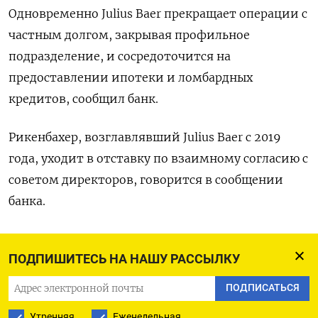
Одновременно Julius Baer прекращает операции с
частным долгом, закрывая профильное
подразделение, и сосредоточится на
предоставлении ипотеки и ломбардных
кредитов, сообщил банк.
Рикенбахер, возглавлявший Julius Baer с 2019
года, уходит в отставку по взаимному согласию с
советом директоров, говорится в сообщении
банка.
Его заместитель Ник Дрекманн будет временно
ПОДПИШИТЕСЬ НА НАШУ РАССЫЛКУ
исполнять обязанности гендиректора.
ПОДПИСАТЬСЯ
В то же время финансовый директор Julius Baer
Утренняя
Еженедельная