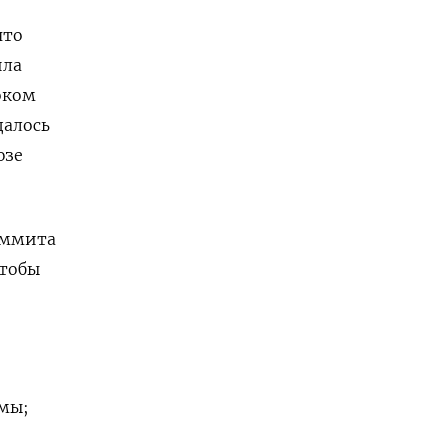
что
ила
оком
далось
юзе
аммита
чтобы
ммы;