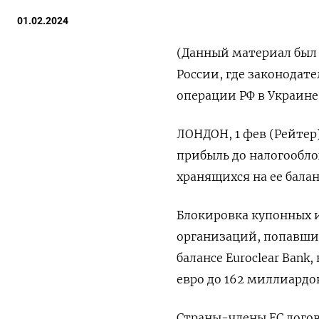
01.02.2024
(Данный материал был 
России, где законодат
операции РФ в Украине
ЛОНДОН, 1 фев (Рейтер)
прибыль до налогообло
хранящихся на ее бала
Блокировка купонных 
организаций, попавших
балансе Euroclear Bank
евро до 162 миллиардов
Страны-члены ЕС догов