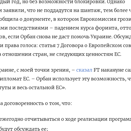
дый год, но без возможности блокировки. Однако
 заявили, что не поддадутся на шантаж, тем более 
сообщила о документе, в котором Еврокомиссия гроз
ми последствиями – падением курса форинта, отт
в, если Орбан снова не даст помочь Украине. Обсуж
 права голоса: статья 7 Договора о Европейском со
 в отношении стран, не следующих ценностям ЕС.
раине, с моей точки зрения, –
сказал
FT накануне с
пломат ЕС. – Орбан использует эту возможность, 
ты и весь остальной ЕС».
а договоренность о том, что:
 ежегодно отчитываться о ходе реализации програ
будут обсуждать ее;