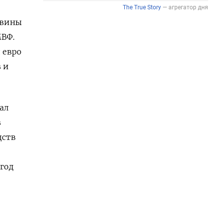
овины
МВФ.
 евро
в и
ал
в
дств
год