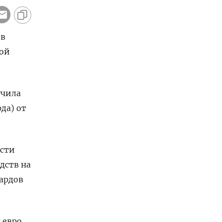
 в
ной
учила
да) от
ости
дств на
иардов
 евро,