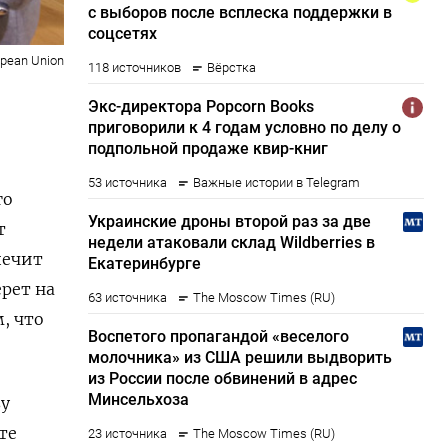
opean Union
го
т
печит
рет на
, что
ву
те