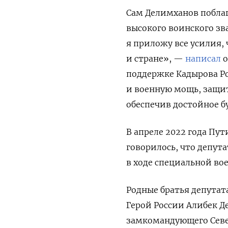
Сам Делимханов поблаг
высокого воинского зв
я приложу все усилия,
и стране», —
написал
о
поддержке Кадырова Р
и военную мощь, защит
обеспечив достойное б
В апреле 2022 года Пу
говорилось, что депут
в ходе специальной во
Родные братья депута
Герой России Алибек 
замкомандующего Севе