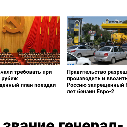
ачали требовать при
Правительство разре
а рубеж
производить и ввозить
денный план поездки
Россию запрещенный 
лет бензин Евро-2
 звание генерал-