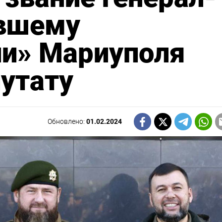
вшему
ии» Мариуполя
утату
Обновлено:
01.02.2024