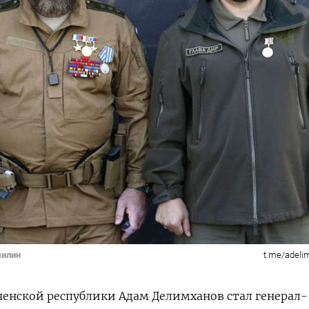
шилин
t.me/adeli
ченской республики Адам Делимханов стал генерал-