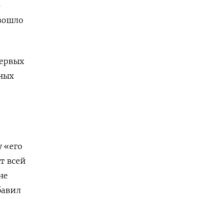
р
изошло
первых
ных
 «его
т всей
не
бавил