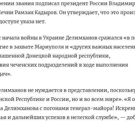
воении звания подписал президент России Владими
Чечни Рамзан Кадыров. Он утверждает, что это про
доступе указа нет.
с начала войны в Украине Делимханов сражался «в 
тие в захвате Мариуполя и «других важных населен
лашенной Донецкой народной республики,
вия чеченских подразделений в ходе выполнения
ач».
елимханов не нуждается в представлении, поскольку
нской Республике и России, но и во всем мире». «Я о
а Делимханова с погонами генерал-майора! Искрен
ья и дальнейших успехов в нелегкой службе», — до