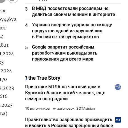
В МВД посоветовали россиянам не
3
ых
делиться своим мнением в интернете
674,672
Украина впервые ударила по складу
4
уют
продуктов одной из крупнейших
24
в России сетей супермаркетов
,821
Google запретит российским
5
разработчикам выкладывать
01.2024
приложения для всего мира
23
1.2024
170
12.2023
,616
2.2023
ева)