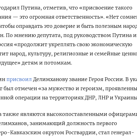
одарил Путина, отметив, что «присвоение такого
ания — это огромная ответственность». «Нет сомне
 чтобы оправдать это доверие и быть полезным наро
н. По мнению депутата, под руководством Путина и
оссия «продолжит укреплять свою экономическую
ит народ, культуру, религиозные и семейные ценно
удущее» детям и потомкам.
тин
присвоил
Делимханову звание Героя России. В ук
ат был отмечен «за мужество и героизм, проявленн
енной операции на территориях ДНР, ЛНР и Украины
та также являются высокопоставленными офицерам
Делимханов, занимающий должность первого
ро-Кавказским округом Росгвардии, стал генерал-