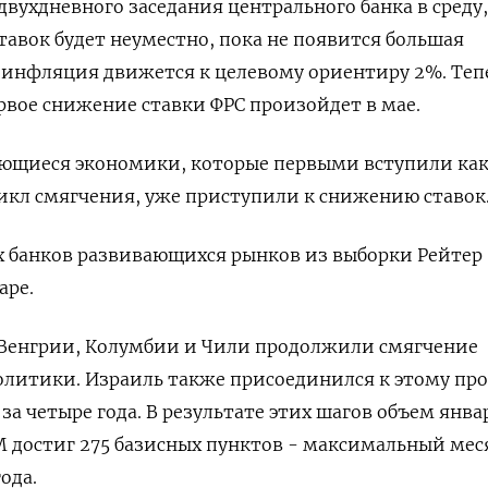
вухдневного заседания центрального банка в среду,
тавок будет неуместно, пока не появится большая
о инфляция движется к целевому ориентиру 2%. Теп
рвое снижение ставки ФРС произойдет в мае.
ющиеся экономики, которые первыми вступили как
цикл смягчения, уже приступили к снижению ставок
х банков развивающихся рынков из выборки Рейтер
аре.
 Венгрии, Колумбии и Чили продолжили смягчение
литики. Израиль также присоединился к этому про
за четыре года. В результате этих шагов объем янва
М достиг 275 базисных пунктов - максимальный ме
ода.