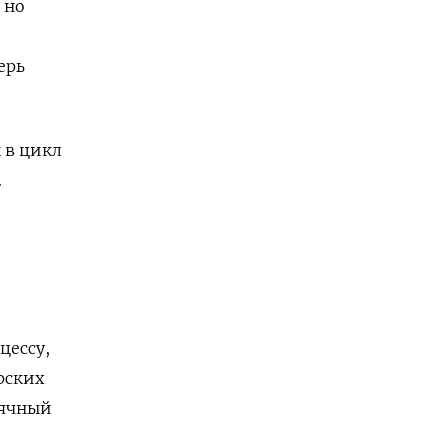
 но
ерь
 в цикл
.
цессу,
рских
сячный