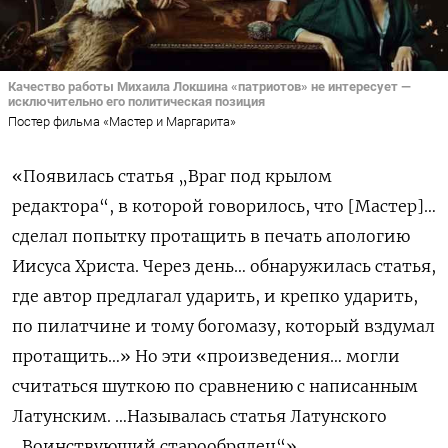
Качество работы Михаила Локшина «патриотов» не интересует —
исключительно его политическая позиция
Постер фильма «Мастер и Маргарита»
«Появилась статья „Враг под крылом
редактора“, в которой говорилось, что [Мастер]…
сделал попытку протащить в печать апологию
Иисуса Христа. Через день… обнаружилась статья,
где автор предлагал ударить, и крепко ударить,
по пилатчине и тому богомазу, который вздумал
протащить…» Но эти «произведения… могли
считаться шуткою по сравнению с написанным
Латунским. …Называлась статья Латунского
„Воинствующий старообрядец“».