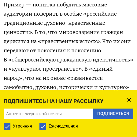
Пример — попытка побудить массовые
аудитории поверить в особые «российские
традиционные духовно-нравственные
ценности». В то, что мировоззрение граждан
держится на «нравственных устоях». Что их они
передают от поколения к поколению.
В «общероссийскую гражданскую идентичность»
и «культурное пространство». В «единый
народ», что на их онове «развивается
самобытно, духовно, исторически и культурно».
ПОДПИШИТЕСЬ НА НАШУ РАССЫЛКУ
В их числе «жизнь, достоинство, права
и свободы человека, патриотизм, служение
ПОДПИСАТЬСЯ
Отечеству, высокие нравственные идеалы,
Утренняя
Еженедельная
крепкая семья, приоритет духовного над