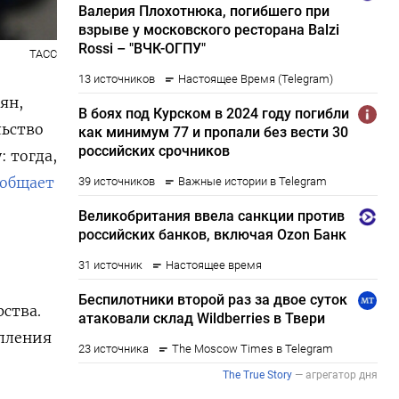
ТАСС
ян,
льство
: тогда,
ообщает
й
ства.
упления