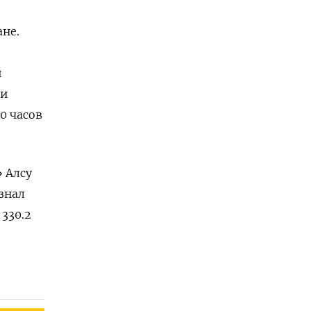
ане.
й
ти
0 часов
» Алсу
знал
330.2