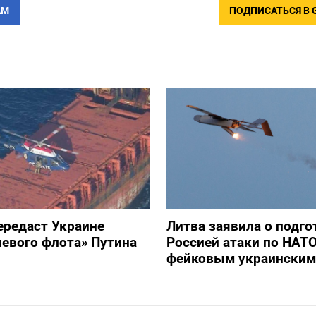
АМ
ПОДПИСАТЬСЯ В 
ередаст Украине
Литва заявила о подго
невого флота» Путина
Россией атаки по НАТ
фейковым украинским