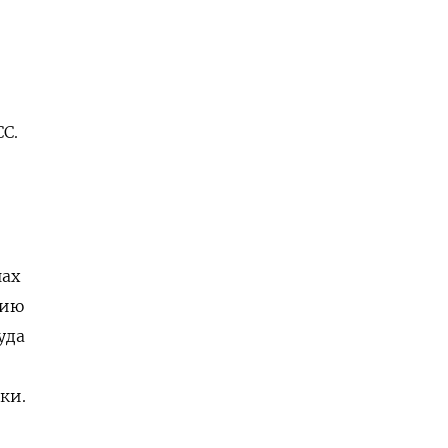
С.
нах
цию
уда
ки.