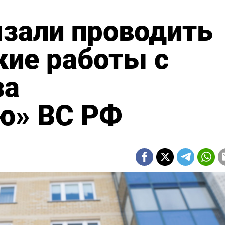
зали проводить
кие работы с
за
ю» ВС РФ