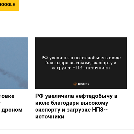
GOOGLE
товке
РФ увеличила нефтедобычу в
О
июле благодаря высокому
 дроном
экспорту и загрузке НПЗ--
источники