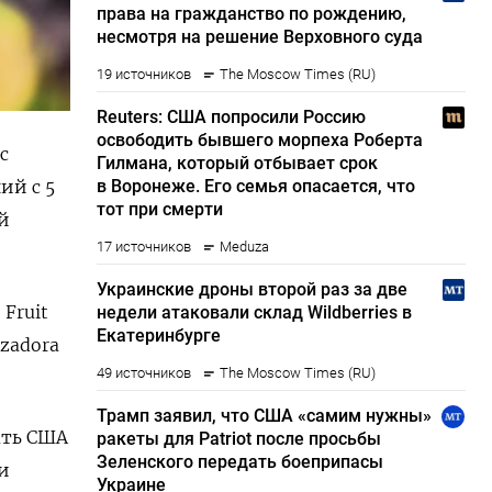
с
ий с 5
й
 Fruit
izadora
ать США
и