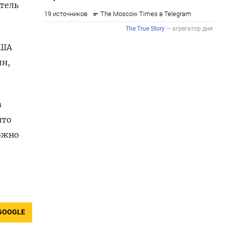
тель
США
лн,
в
что
ожно
GOOGLE