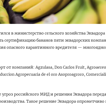
тился в министерство сельского хозяйства Эквадора 
ть сертификацию бананов пяти эквадорских компан
ния опасного карантинного вредителя — многоядно
т от компаний: Agzulasa, Don Carlos Fruit, Agroaereo
oduccion Agropecuaria de el oro Asoproagroro, Comercial
 угроз российского МИД и решения Эквадора перед
роизводства. Такое решение Эквадора опрометчиво 