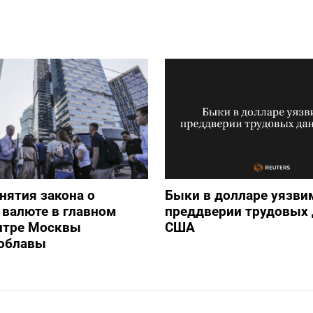
нятия закона о
Быки в долларе уязви
валюте в главном
преддверии трудовых
нтре Москвы
США
 облавы