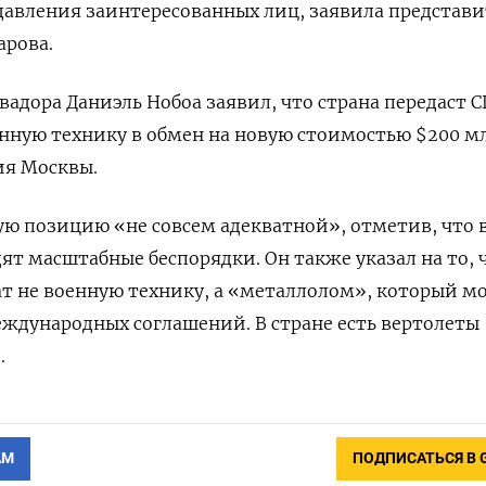
давления заинтересованных лиц, заявила представи
арова.
вадора Даниэль Нобоа заявил, что страна передаст 
нную технику в обмен на новую стоимостью $200 м
ия Москвы.
ую позицию «не совсем адекватной», отметив, что 
ят масштабные беспорядки. Он также указал на то, 
т не военную технику, а «металлолом», который м
еждународных соглашений. В стране есть вертолеты
.
АМ
ПОДПИСАТЬСЯ В 