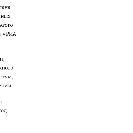
лана
нных
этого
а «РИА
н,
жного
стям,
ении.
то
од.