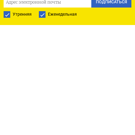
ПОДПИСАТЬСЯ
затронули ряд архивных тарифов, а пересмотр
Утренняя
Еженедельная
цен происходит не чаще одного раза в год. При
этом стоимость приводится в соответствие со
«справедливым рыночным уровнем».
В Tele2 также отметили, что повышение
тарифов произошло из-за роста расходов на
содержание сетей — цен на электроэнергию,
оборудование и логистику, ставки аренды. Кроме
того, повлияла и ситуация с увеличившимися
цепочками при поставке оборудования.
«Билайн» увеличил стоимость связи на 16% — с
14,3 до 17,1 руб. в сутки, или с 430 до 465 руб. в
месяц. В компании заявили, что по новым