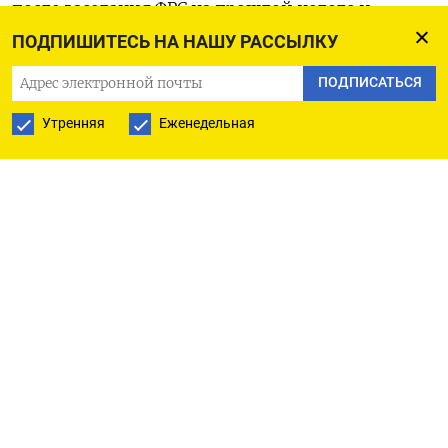
после заседания ФРС на прошлой неделе и
пятничной статистики. Уровень безработицы
ПОДПИШИТЕСЬ НА НАШУ РАССЫЛКУ
остается очень низким, особенно если учесть,
ПОДПИСАТЬСЯ
что ставки находятся на самом высоком уровне с
Утренняя
Еженедельная
2001 года, а экономика достаточно сильная», -
сказал Дэвид Моррисон из Trade Nation.
«Рынок сейчас закладывает в цены снижение
ставок на 100-125 б.п. в этом году, по сравнению
со 150 б.п. на прошлой неделе».
Цены денежного рынка указывают на 65-
процентную вероятность снижения ставки
Федрезерва на 25 б.п. в мае, в то время как
вероятность первого снижения ставки в июне
составляет около 94%, согласно данным