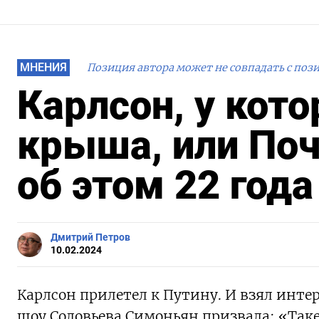
МНЕНИЯ
Позиция автора может не совпадать с поз
Карлсон, у кото
крыша, или По
об этом 22 года
Дмитрий Петров
10.02.2024
Карлсон прилетел к Путину. И взял интерв
шоу Соловьева Симоньян призвала: «Таке