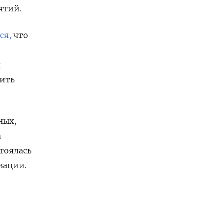
ятий.
ся,
что
я
дить
ных,
а
тоялась
зации.