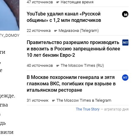
UTY_DOMOY
ти
,
е
дежде.
тва
в
дь
авили