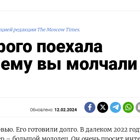
ицией редакции The Moscow Times.
рого поехала
чему вы молчали
Обновлено:
12.02.2024
ью. Его готовили долго. В далеком 2022 год
р – большой молодец. Он очень просит инт