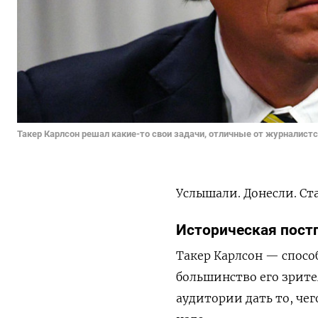
Такер Карлсон решал какие-то свои задачи, отличные от журналист
Услышали. Донесли. Ст
Историческая пост
Такер Карлсон — спос
большинство его зрите
аудитории дать то, чег