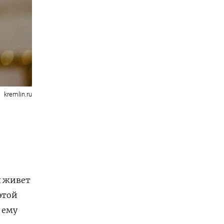
kremlin.ru
х живет
этой
 ему