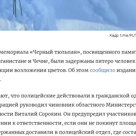
Кадр: t.me/P
е мемориала «Черный тюльпан», посвященного памя
ганистане и Чечне, были задержаны пятеро человек
акции возложения цветов. Об этом
сообщило
издани
.
ют, что полицейские действовали в гражданской о
ерацией руководил чиновник областного Министерс
ности Виталий Сорокин. Он предупредил участнико
нии к ответственности, если они не покинут площа
ержанных доставили в полицейский отдел, где сост