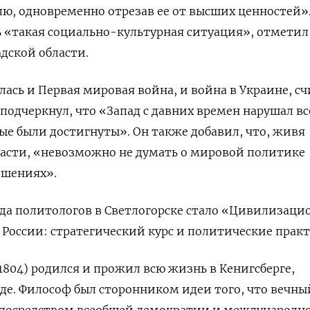
ю, одновременно отрезав ее от высших ценностей»
ь «такая социально-культурная ситуация», отметил
дской области.
лась и Первая мировая война, и война в Украине, с
 подчеркнул, что «Запад с давних времен нарушал вс
ые были достигнуты». Он также добавил, что, живя
ласти, «невозможно не думать о мировой политике
ошениях».
да политологов в Светлогорске стало «Цивилизаци
России: стратегический курс и политические прак
804) родился и прожил всю жизнь в Кенигсберге,
е. Философ был сторонником идеи того, что вечны
 посредством всеобщей демократии и международн