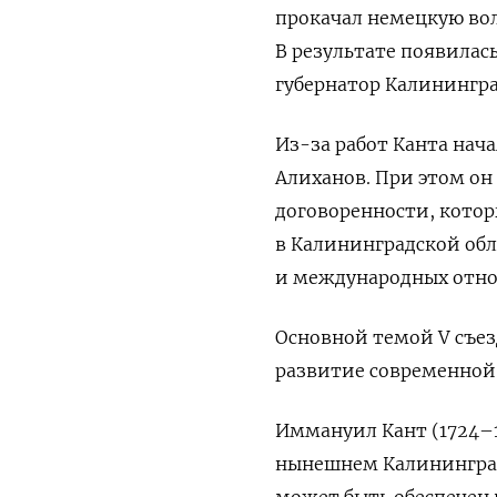
прокачал немецкую вол
В результате появилас
губернатор Калинингра
Из-за работ Канта нача
Алиханов. При этом он
договоренности, котор
в Калининградской об
и международных отн
Основной темой V
съез
развитие современной 
Иммануил Кант (1724–1
нынешнем Калининград
может быть обеспечен