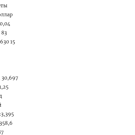
юты
оллар
 0,04
 83
 630 15
а 30,697
1,25
д
й
23,395
358,6
87