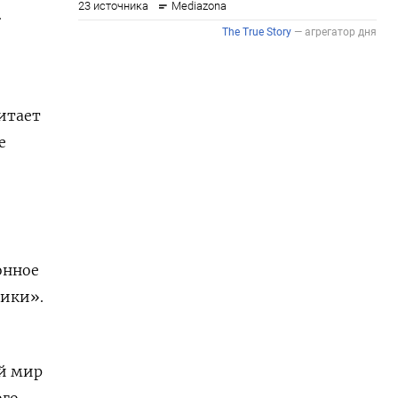
.
читает
е
онное
тики».
й мир
ого