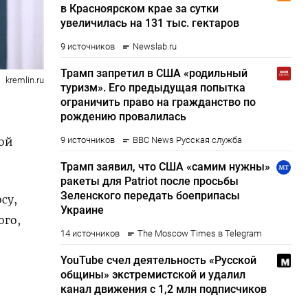
kremlin.ru
кой
су,
ого,