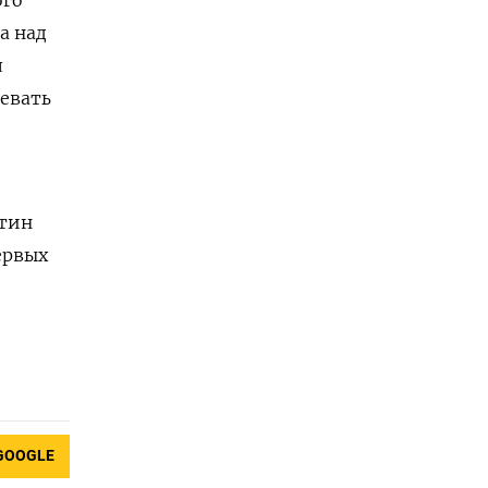
а над
л
евать
утин
ервых
GOOGLE