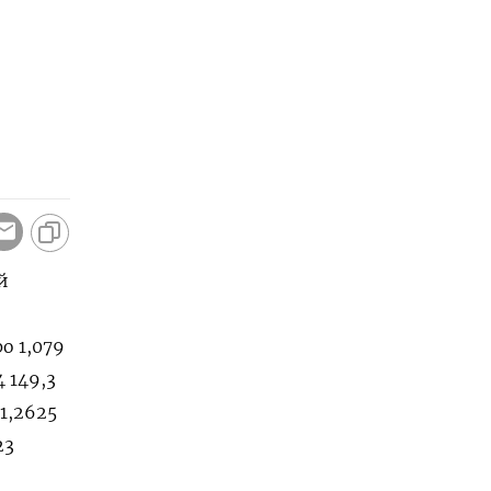
й
ро 1,079
4 149,3
 1,2625
23