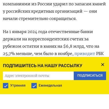
компаниями из России ударил по запасам юаней
у российских кредитных организаций — они
начали стремительно сокращаться.
На 1 января 2024 года отечественные банки
держали на корреспондентских счетах за
рубежом остатки в юанях на $6,8 млрд, что на
25,7% меньше, чем было в ноябре,
приводит
РБК
данные Центробанка. Это минимальный
ПОДПИШИТЕСЬ НА НАШУ РАССЫЛКУ
показатель с июня 2022 года (тогда было $5,9
млрд).
ПОДПИСАТЬСЯ
Утренняя
Еженедельная
При этом объем китайской валюты на корсчетах
за рубежом у российских банков падал последние
три месяца. Пиковый уровень по таким