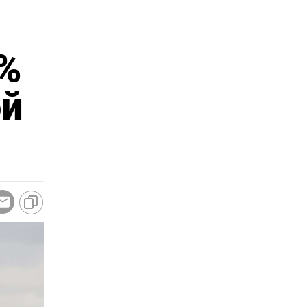
2%
ой