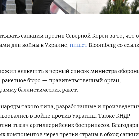
атывать санкции против Северной Кореи за то, что 
ами для войны в Украине,
пишет
Bloomberg со ссыл
дложил включить в черный список министра оборон
е ракетное бюро — правительственный орган,
амму баллистических ракет.
 снаряды такого типа, разработанные и произведенн
льзовались в войне против Украины. Также КНДР
отни тысяч артиллерийских боеприпасов. Благодаря
х компонентов через третьи страны в обход санкци