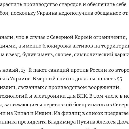
нарастить производство снарядов и обеспечить себе
боя, поскольку Украина недополучила обещанное от
знали, что в случае с Северной Кореей ограничения,
циями, а именно блокировка активов на территори
а въезд, будут иметь, скорее, символический харак
ь
новый, 13-й пакет санкций против России ко втор
ы в Украине. В черный список должны попасть 55
излиц, связанных с производством вооружений,
ехнологий и электроники для ВПК. В том числе в н
ы, занимающиеся перевозкой боеприпасов из Север
ии из Китая и Индии. Из физлиц в список
предлагае
анника президента Владимира Путина Алексея Дюм