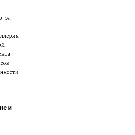
з-за
иллерия
ой
ента
асов
енности
не и