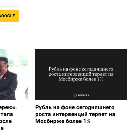
GOOGLE
ерею».
Рубль на фоне сегодняшнего
отала
роста интервенций теряет на
осле
Мосбирже более 1%
не