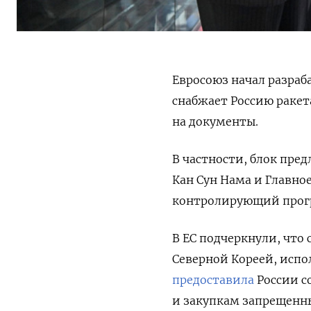
Евросоюз начал разраб
снабжает Россию ракет
на документы.
В частности, блок пре
Кан Сун Нама и Главно
контролирующий прогр
В ЕС подчеркнули, что
Северной Кореей, испо
предоставила
России с
и закупкам запрещенны