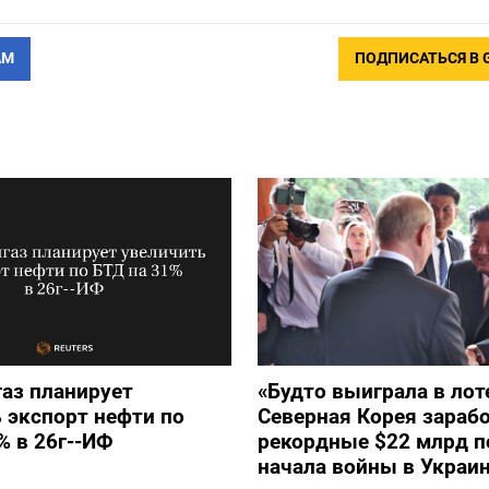
АМ
ПОДПИСАТЬСЯ В 
аз планирует
«Будто выиграла в лот
 экспорт нефти по
Северная Корея зараб
% в 26г--ИФ
рекордные $22 млрд п
начала войны в Украи