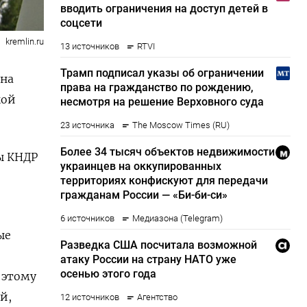
kremlin.ru
она
кой
ы КНДР
ые
 этому
й,