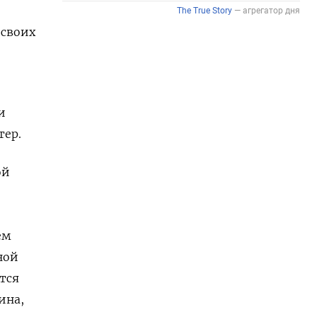
 своих
и
тер.
ой
ем
ной
тся
ина,