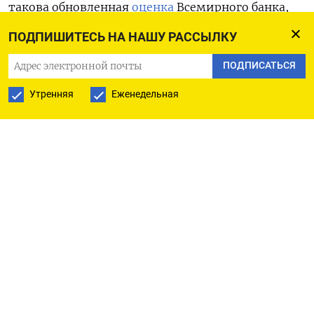
такова обновленная
оценка
Всемирного банка,
Еврокомиссии, ООН и правительства Украины по
ПОДПИШИТЕСЬ НА НАШУ РАССЫЛКУ
состоянию на конец 2023 г.
ПОДПИСАТЬСЯ
«Последние два года принесли Украине и ее
Утренняя
Еженедельная
народу беспрецедентные страдания и потери», –
заявила Антонелла Бассани, вице-президент
Всемирного банка по Европе и Центральной
Азии. Основной ущерб пришелся на первый год
войны: по состоянию на 24 февраля 2023 г.
международные организации
оценивали
размер
необходимых на восстановление средств в $411
млрд. Тогда, например, в результате штурма
Мариуполя было уничтожено или повреждено
90% жилых зданий. А в октябре 2022 г. Россия