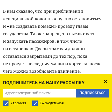
В нем сказано, что при приближении
«специальной колонны» нужно остановиться
и «не создавать помехи» проезду главы
государства. Также запрещено высаживать
и запускать пассажиров, в том числе
на остановках. Двери трамвая должны
оставаться закрытыми до тех пор, пока
не проедет последняя машина кортежа, после
чего можно возобновить движение.
ПОДПИШИТЕСЬ НА НАШУ РАССЫЛКУ
Визит Путина в Свердловскую область намечен
на 15 февраля. Это будет первая поездка
ПОДПИСАТЬСЯ
президента на Средний Урал с 2019
Утренняя
Еженедельная
года. Полицейским, которые в этот день выйдут