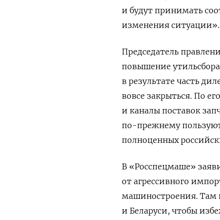
и будут принимать со
изменения ситуации».
Председатель правлени
повышение утильсбора
в результате часть ди
вовсе закрыться. По ег
и каналы поставок зап
по-прежнему пользуютс
полноценных российски
В «Росспецмаше» заяв
от агрессивного импо
машиностроения. Там 
и Беларуси, чтобы изб