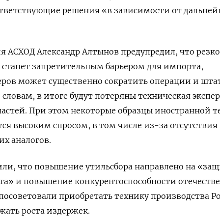
ответствующие решения «в зависимости от дальней
я АСХОД Александр Алтынов предупредил, что резко
 станет запретительным барьером для импорта,
леров может существенно сократить операции и шта
о словам, в итоге будут потеряны техническая экспе
частей. При этом некоторые образцы иностранной 
я высоким спросом, в том числе из-за отсутствия
х аналогов.
или, что повышение утильсбора направлено на «за
рта» и повышение конкурентоспособности отечеств
посоветовали приобретать технику производства Р
ежать роста издержек.