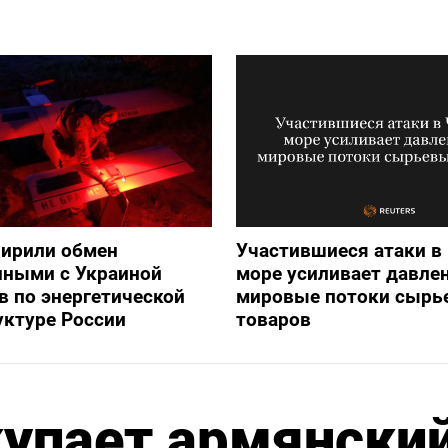
ирили обмен
Участившиеся атаки в
нными с Украиной
море усиливает давлен
в по энергетической
мировые потоки сырь
уктуре России
товаров
купает армянски