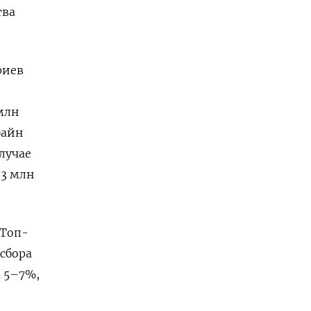
тва
риев
 млн
байн
случае
,3 млн
 Топ-
сбора
а 5–7%,