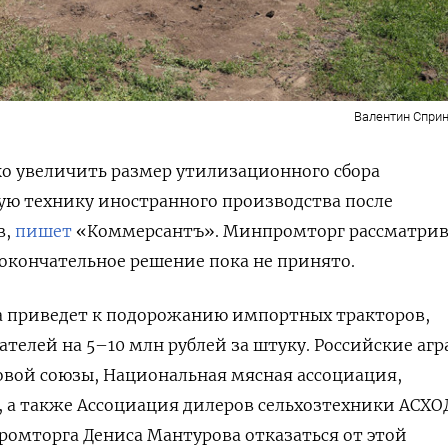
Валентин Сприн
о увеличить размер утилизационного сбора
ую технику иностранного производства после
в,
пишет
«Коммерсантъ». Минпромторг рассматрив
 окончательное решение пока не принято.
а приведет к подорожанию импортных тракторов,
телей на 5–10 млн рублей за штуку. Российские аг
овой союзы, Национальная мясная ассоциация,
, а также Ассоциация дилеров сельхозтехники АСХО
омторга Дениса Мантурова отказаться от этой