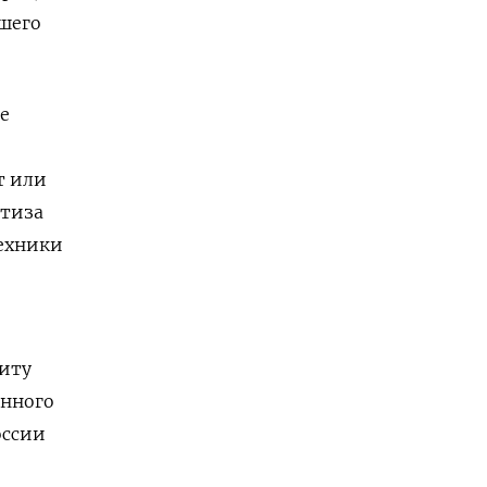
шего
е
т или
ртиза
техники
щиту
енного
оссии