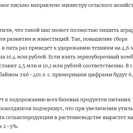
ное письмо направлено министру сельского хозяйс
тили, что такой шаг может полностью лишить агра
ля развития и инвестиций. Так,
повышение сбора
с. в пять раз приведет к удорожанию техники на 4,6
 на 10,4 млн рублей. Если взять зерноуборочный ком
составит 4,5 млн и 10,1 млн рублей соответственно. В 
байном 296–401 л. с. примерными цифрами будут 6
т к подорожанию всех базовых продуктов питания.
рохолдингов подчеркнул, что при увеличении утиль
сть сельхозпродукции в растениеводстве вырастет н
а 2–5%.