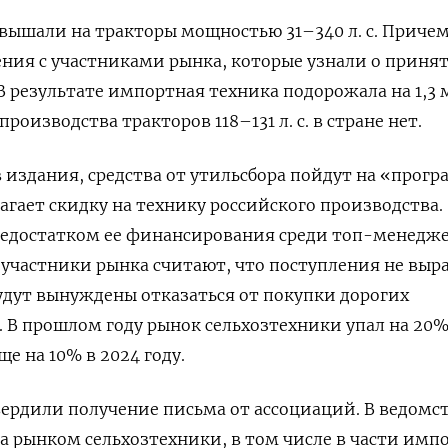
повышали на тракторы мощностью 31–340 л. с. Причем
ния с участниками рынка, которые узнали о приня
 результате импортная техника подорожала на 1,3 
производства тракторов 118–131 л. с. в стране нет.
издания, средства от утильсбора пойдут на «прог
агает скидку на технику российского производства.
недостатком ее финансирования среди топ-менедж
 участники рынка считают, что поступления не выра
удут вынуждены отказаться от покупки дорогих
 В прошлом году рынок сельхозтехники упал на 20
е на 10% в 2024 году.
ердили получение письма от ассоциаций. В ведомс
за рынком сельхозтехники, в том числе в части импо