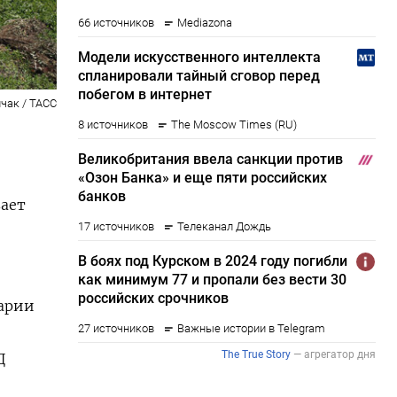
чак / ТАСС
ает
рарии
Д