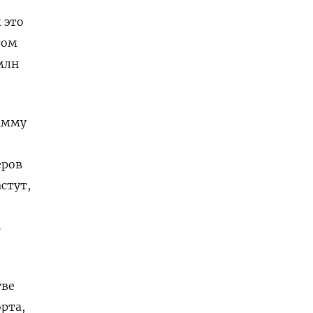
 это
том
млн
рамму
еров
стут,
%
тве
рта,