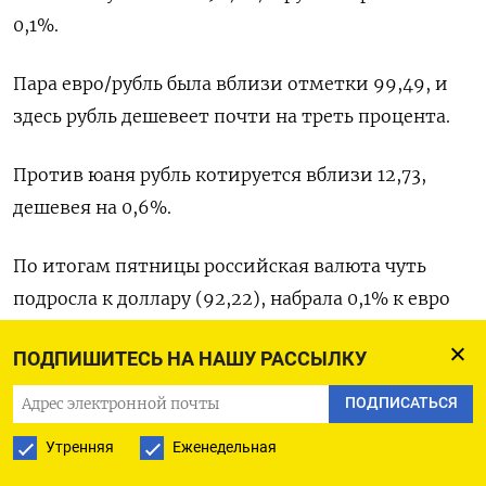
0,1%.
Пара евро/рубль была вблизи отметки 99,49, и
здесь рубль дешевеет почти на треть процента.
Против юаня рубль котируется вблизи 12,73,
дешевея на 0,6%.
По итогам пятницы российская валюта чуть
подросла к доллару (92,22), набрала 0,1% к евро
(99,17) и почти 0,7% - в паре с юанем (12,65),
ПОДПИШИТЕСЬ НА НАШУ РАССЫЛКУ
однако завершила неделю снижением,
отметившись также на минимумах с начала
ПОДПИСАТЬСЯ
января, поскольку относительно невысокий
Утренняя
Еженедельная
локальный валютный спрос перевешивал еще